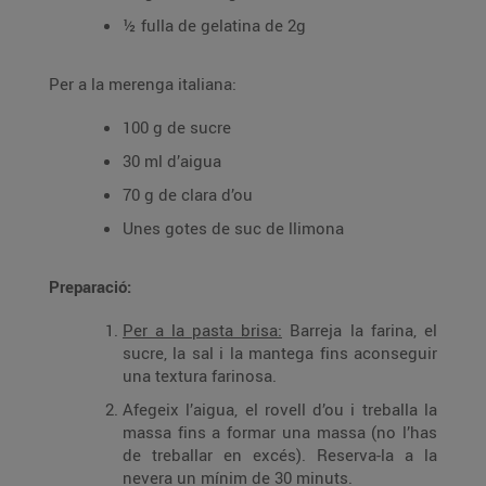
½ fulla de gelatina de 2g
Per a la merenga italiana:
100 g de sucre
30 ml d’aigua
70 g de clara d’ou
Unes gotes de suc de llimona
Preparació:
Per a la pasta brisa:
Barreja la farina, el
sucre, la sal i la mantega fins aconseguir
una textura farinosa.
Afegeix l’aigua, el rovell d’ou i treballa la
massa fins a formar una massa (no l’has
de treballar en excés). Reserva-la a la
nevera un mínim de 30 minuts.