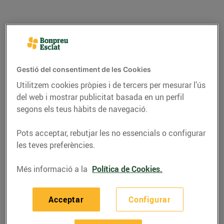
Gestió del consentiment de les Cookies
Utilitzem cookies pròpies i de tercers per mesurar l’ús
del web i mostrar publicitat basada en un perfil
segons els teus hàbits de navegació.
Pots acceptar, rebutjar les no essencials o configurar
RECEPTES
les teves preferències.
Pastís de llimona i
Més informació a la
Política de Cookies.
merenga
Acceptar
Configurar
08/de juliol/2022