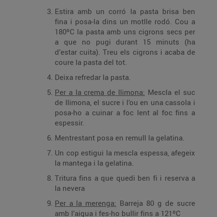
Estira amb un corró la pasta brisa ben
fina i posa-la dins un motlle rodó. Cou a
180ºC la pasta amb uns cigrons secs per
a que no pugi durant 15 minuts (ha
d’estar cuita). Treu els cigrons i acaba de
coure la pasta del tot.
Deixa refredar la pasta.
Per a la crema de llimona:
Mescla el suc
de llimona, el sucre i l’ou en una cassola i
posa-ho a cuinar a foc lent al foc fins a
espessir.
Mentrestant posa en remull la gelatina.
Un cop estigui la mescla espessa, afegeix
la mantega i la gelatina.
Tritura fins a que quedi ben fi i reserva a
la nevera
Per a la merenga:
Barreja 80 g de sucre
amb l’aigua i fes-ho bullir fins a 121ºC