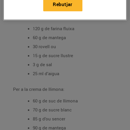
Rebutjar
Ingredients per a 4 persones:
Per a la base de pasta brisa:
120 g de farina fluixa
60 g de mantega
30 rovell ou
15 g de sucre llustre
3 g de sal
25 ml d’aigua
Per a la crema de llimona:
60 g de suc de llimona
70 g de sucre blanc
85 g d’ou sencer
90 g de mantega