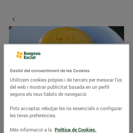
Gestió del consentiment de les Cookies
Utilitzem cookies pròpies i de tercers per mesurar l’ús
RECEPTES
del web i mostrar publicitat basada en un perfil
segons els teus hàbits de navegació.
Pastís de llimona
Pots acceptar, rebutjar les no essencials o configurar
Recepta realitzada i gravada
les teves preferències.
pels i les alumnes del CFGM
del Pack de Cuina i
Més informació a la
Política de Cookies.