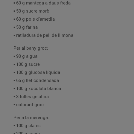
▪️ 60 g mantega a daus freda
▪️ 50 g sucre morè
▪️ 60 g pols d'ametlla
▪️ 50 g farina
▪️ ratlladura de pell de llimona
Per al bany groc:
▪️ 90 g aigua
▪️ 100 g sucre
▪️ 100 g glucosa líquida
▪️ 65 g llet condensada
▪️ 100 g xocolata blanca
▪️ 3 fulles gelatina
▪️ colorant groc
Per a la merenga:
▪️ 100 g clares
▪️ 200 g sucre