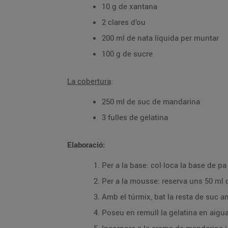
10 g de xantana
2 clares d’ou
200 ml de nata líquida per muntar
100 g de sucre
La cobertura
:
250 ml de suc de mandarina
3 fulles de gelatina
Elaboració:
Per a la base: col·loca la base de p
Per a la mousse: reserva uns 50 ml
Amb el túrmix, bat la resta de suc 
Poseu en remull la gelatina en aigua