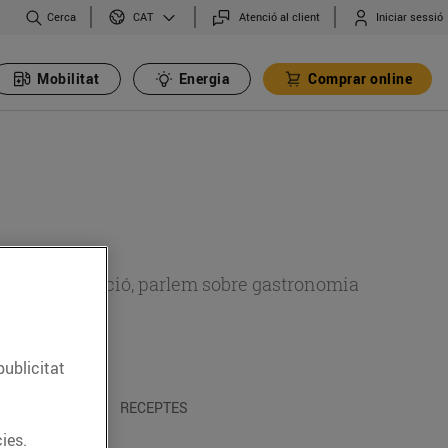
Cerca
Atenció al client
Iniciar sessió
CAT
Mobilitat
Energia
Comprar online
 sobre alimentació, parlem sobre gastronomia
publicitat
 I TRADICIONS
RECEPTES
ies.