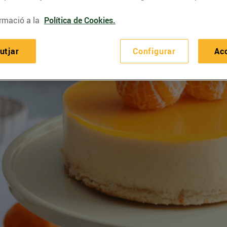
rmació a la
Política de Cookies.
utjar
Configurar
Ac