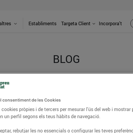
ltres
Establiments
Targeta Client
Incorpora't
BLOG
ceptes, consells nutricionals, informació d’actualitat
del nostre territori i molts altres temes.
l consentiment de les Cookies
 cookies pròpies i de tercers per mesurar l’ús del web i mostrar 
n un perfil segons els teus hàbits de navegació.
TAT
CONSELLS I HÀBITS SALUDABLES
ENERGIA
GASTRONOMIA
ptar, rebutjar les no essencials o configurar les teves preferènc