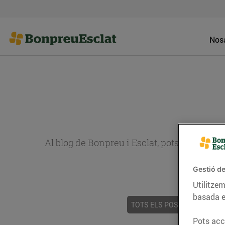
Nosa
Al blog de Bonpreu i Esclat, pots trobar re
Gestió de
Utilitzem
basada e
TOTS ELS POSTS
ACTUALI
Pots acce