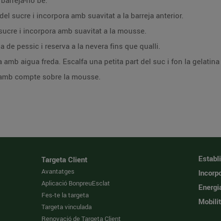
barreja-ho bé.
el sucre i incorpora amb suavitat a la barreja anterior.
sucre i incorpora amb suavitat a la mousse.
de pessic i reserva a la nevera fins que qualli.
na amb aigua freda. Escalfa una petita part del suc i fon la gelatin
a amb compte sobre la mousse.
Establ
Targeta Client
Avantatges
Incorpo
Aplicació BonpreuEsclat
Energi
Fes-te la targeta
Mobilit
Targeta vinculada
Renovació de Targeta Client