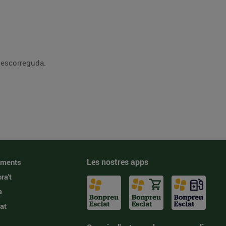
a escorreguda.
Les nostres apps
iments
ra't
a
at