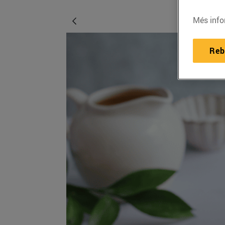
Més info
Reb