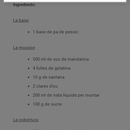
Ingredients:
La base
:
1 base de pa de pessic
La mousse
:
500 ml de suc de mandarina
4 fulles de gelatina
10 g de xantana
2 clares d’ou
200 ml de nata líquida per muntar
100 g de sucre
La cobertura
: