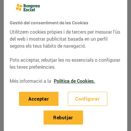
Gestió del consentiment de les Cookies
Utilitzem cookies pròpies i de tercers per mesurar l’ús
del web i mostrar publicitat basada en un perfil
segons els teus hàbits de navegació.
Pots acceptar, rebutjar les no essencials o configurar
les teves preferències.
Més informació a la
Política de Cookies.
RECEPTES
Pastís de mousse de
Acceptar
Configurar
mandarina
Rebutjar
27/de gener/2025