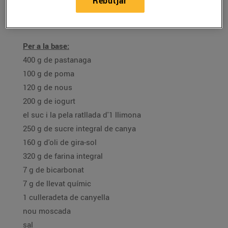
Rebutjar
Ingredients per a 8 persones:
Per a la base:
400 g de pastanaga
100 g de poma
120 g de nous
200 g de iogurt
el suc i la pela ratllada d'1 llimona
250 g de sucre integral de canya
160 g d'oli de gira-sol
320 g de farina integral
7 g de bicarbonat
7 g de llevat químic
1 culleradeta de canyella
nou moscada
sal