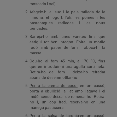
moscada i sal).
Afegeix-hi el suc i la pela ratllada de la
llimona, el iogurt, l'oli, les pomes i les
pastanagues ratllades i les nous
trencades.
Barreja-ho amb unes varetes fins que
estigui tot ben integrat. Folra un motlle
rodó amb paper de forn i aboca-hi la
massa.
Cou-ho al forn 45 min, a 170 ºC, fins
que en introduir-hi una agulla surti neta.
Retira-ho del forn i deixa-ho refredar
abans de desemmotllar-ho.
Per a la crema de coco:
en un cassó,
porta a ebullició la llet amb l'agave i el
midó, sense deixar de remenar-ho. Retira-
ho i, un cop fred, reserva-ho en una
mànega pastissera.
Per a la salsa de taronja:
en un cassó,