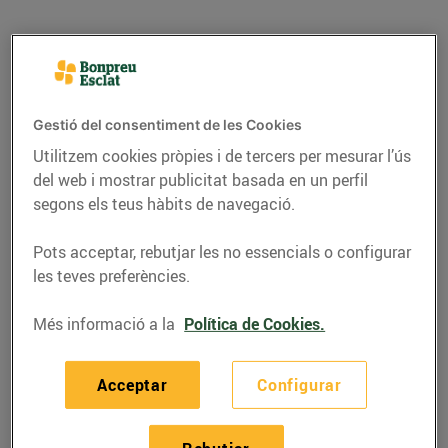
Gestió del consentiment de les Cookies
Utilitzem cookies pròpies i de tercers per mesurar l’ús
del web i mostrar publicitat basada en un perfil
segons els teus hàbits de navegació.
Pots acceptar, rebutjar les no essencials o configurar
les teves preferències.
RECEPTES
Més informació a la
Política de Cookies.
Pastís de pastanaga
amb crema de coco i
Acceptar
Configurar
salsa de taronja
07/d’octubre/2021