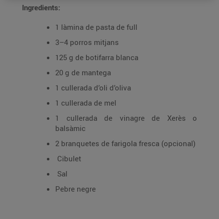
Ingredients:
1 làmina de pasta de full
3–4 porros mitjans
125 g de botifarra blanca
20 g de mantega
1 cullerada d’oli d’oliva
1 cullerada de mel
1 cullerada de vinagre de Xerès o
balsàmic
2 branquetes de farigola fresca (opcional)
Cibulet
Sal
Pebre negre