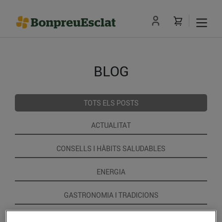
BLOG
TOTS ELS POSTS
ACTUALITAT
CONSELLS I HÀBITS SALUDABLES
ENERGIA
GASTRONOMIA I TRADICIONS
RECEPTES