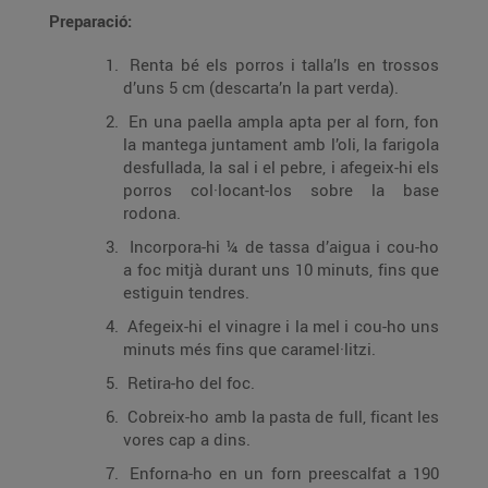
Preparació:
Renta bé els porros i talla’ls en trossos
d’uns 5 cm (descarta’n la part verda).
En una paella ampla apta per al forn, fon
la mantega juntament amb l’oli, la farigola
desfullada, la sal i el pebre, i afegeix-hi els
porros col·locant-los sobre la base
rodona.
Incorpora-hi ¼ de tassa d’aigua i cou-ho
a foc mitjà durant uns 10 minuts, fins que
estiguin tendres.
Afegeix-hi el vinagre i la mel i cou-ho uns
minuts més fins que caramel·litzi.
Retira-ho del foc.
Cobreix-ho amb la pasta de full, ficant les
vores cap a dins.
Enforna-ho en un forn preescalfat a 190