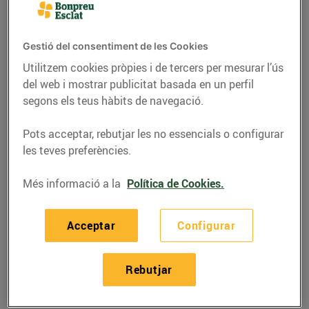
Gestió del consentiment de les Cookies
Utilitzem cookies pròpies i de tercers per mesurar l’ús
del web i mostrar publicitat basada en un perfil
segons els teus hàbits de navegació.
Pots acceptar, rebutjar les no essencials o configurar
les teves preferències.
Més informació a la
Política de Cookies.
RECEPTES
Pastís de porros amb
Acceptar
Configurar
botifarra blanca
Rebutjar
31/de gener/2026