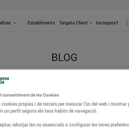
ltres
Establiments
Targeta Client
Incorpora't
BLOG
ceptes, consells nutricionals, informació d’actualitat
del nostre territori i molts altres temes.
l consentiment de les Cookies
 cookies pròpies i de tercers per mesurar l’ús del web i mostrar 
n un perfil segons els teus hàbits de navegació.
TAT
CONSELLS I HÀBITS SALUDABLES
ENERGIA
GASTRONOMIA
ptar, rebutjar les no essencials o configurar les teves preferènc