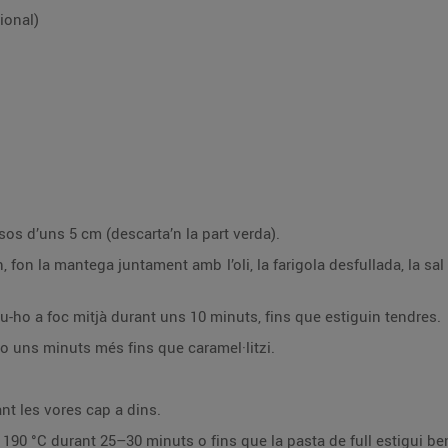
ional)
ssos d’uns 5 cm (descarta’n la part verda).
 fon la mantega juntament amb l’oli, la farigola desfullada, la sal i
u-ho a foc mitjà durant uns 10 minuts, fins que estiguin tendres.
-ho uns minuts més fins que caramel·litzi.
ant les vores cap a dins.
 190 °C durant 25–30 minuts o fins que la pasta de full estigui b