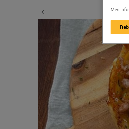
Més info
Reb