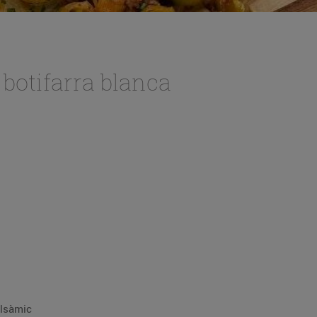
 botifarra blanca
alsàmic