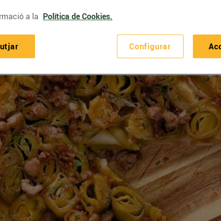
rmació a la
Política de Cookies.
utjar
Configurar
Ac