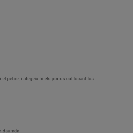
 el pebre, i afegeix-hi els porros col·locant-los
en daurada.