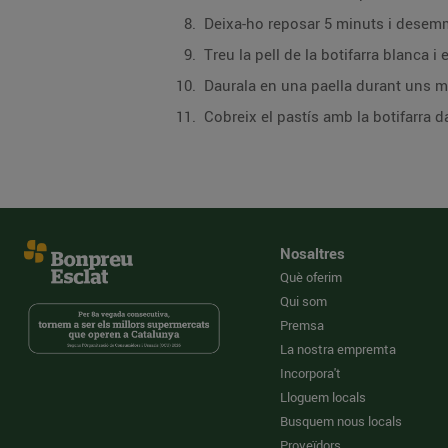
Deixa-ho reposar 5 minuts i desemmo
Treu la pell de la botifarra blanca i 
Daurala en una paella durant uns min
Cobreix el pastís amb la botifarra da
Nosaltres
Què oferim
Qui som
Premsa
La nostra empremta
Incorpora't
Lloguem locals
Busquem nous locals
Proveïdors