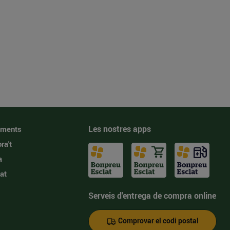
Les nostres apps
iments
ra't
a
at
Serveis d'entrega de compra online
Comprovar el codi postal