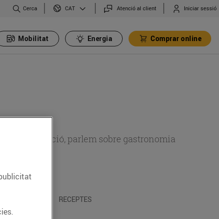
Cerca
Atenció al client
Iniciar sessió
CAT
Mobilitat
Energia
Comprar online
 sobre alimentació, parlem sobre gastronomia
publicitat
 I TRADICIONS
RECEPTES
ies.