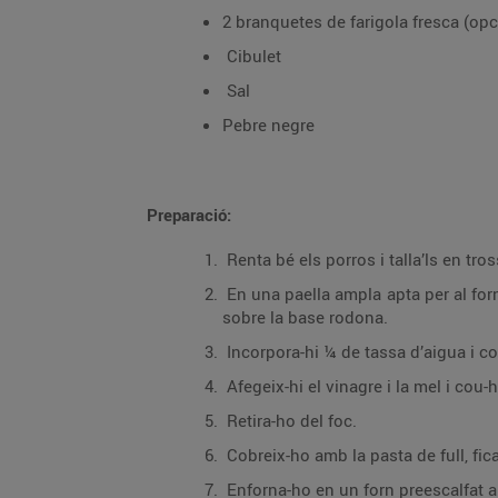
2 branquetes de farigola fresca (opc
Cibulet
Sal
Pebre negre
Preparació:
Renta bé els porros i talla’ls en tro
En una paella ampla apta per al forn,
sobre la base rodona.
Incorpora-hi ¼ de tassa d’aigua i co
Afegeix-hi el vinagre i la mel i cou
Retira-ho del foc.
Cobreix-ho amb la pasta de full, fic
Enforna-ho en un forn preescalfat a