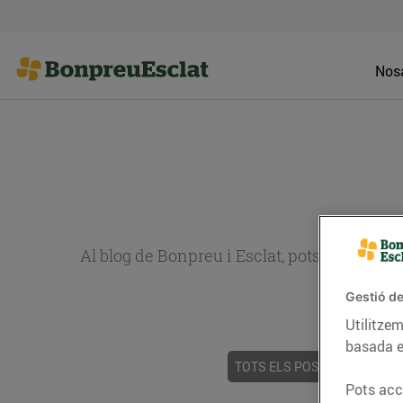
Nosa
Al blog de Bonpreu i Esclat, pots trobar re
Gestió de
Utilitzem
basada e
TOTS ELS POSTS
ACTUALI
Pots acce