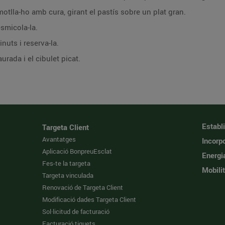
tlla-ho amb cura, girant el pastís sobre un plat gran.
esmicola-la.
uts i reserva-la.
urada i el cibulet picat.
Establ
Targeta Client
Avantatges
Incorpo
Aplicació BonpreuEsclat
Energi
Fes-te la targeta
Mobilit
Targeta vinculada
Renovació de Targeta Client
Modificació dades Targeta Client
Sol·licitud de facturació
Facturació tiquets