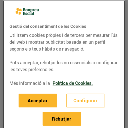
Gestió del consentiment de les Cookies
Utilitzem cookies pròpies i de tercers per mesurar l’ús
del web i mostrar publicitat basada en un perfil
segons els teus hàbits de navegació.
Pots acceptar, rebutjar les no essencials o configurar
les teves preferències.
RECEPTES
Més informació a la
Política de Cookies.
Pastís de xocolata amb
Acceptar
Configurar
crema de taronja
16/de novembre/2018
Rebutjar