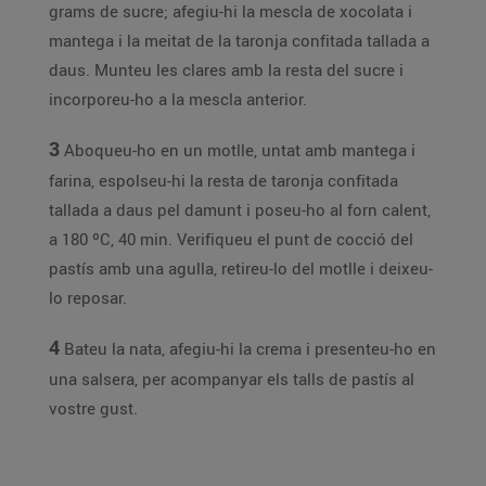
grams de sucre; afegiu-hi la mescla de xocolata i
mantega i la meitat de la taronja confitada tallada a
daus. Munteu les clares amb la resta del sucre i
incorporeu-ho a la mescla anterior.
3
Aboqueu-ho en un motlle, untat amb mantega i
farina, espolseu-hi la resta de taronja confitada
tallada a daus pel damunt i poseu-ho al forn calent,
a 180 ºC, 40 min. Verifiqueu el punt de cocció del
pastís amb una agulla, retireu-lo del motlle i deixeu-
lo reposar.
4
Bateu la nata, afegiu-hi la crema i presenteu-ho en
una salsera, per acompanyar els talls de pastís al
vostre gust.