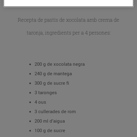
Recepta de pastís de xocolata amb crema de
taronja, ingredients per a 4 persones:
200 g de xocolata negra
240 g de mantega
300 g de sucre fi
3 taronges
4 ous
3 cullerades de rom
200 ml d’aigua
100 g de sucre