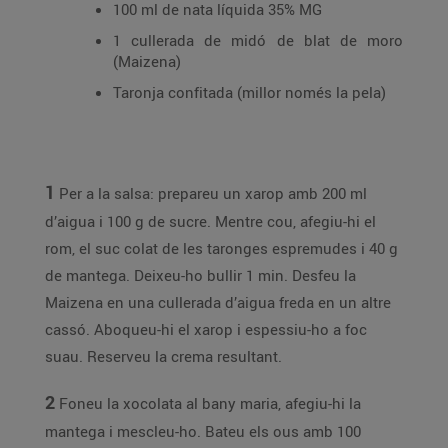
100 ml de nata líquida 35% MG
1 cullerada de midó de blat de moro
(Maizena)
Taronja confitada (millor només la pela)
1
Per a la salsa: prepareu un xarop amb 200 ml
d’aigua i 100 g de sucre. Mentre cou, afegiu-hi el
rom, el suc colat de les taronges espremudes i 40 g
de mantega. Deixeu-ho bullir 1 min. Desfeu la
Maizena en una cullerada d’aigua freda en un altre
cassó. Aboqueu-hi el xarop i espessiu-ho a foc
suau. Reserveu la crema resultant.
2
Foneu la xocolata al bany maria, afegiu-hi la
mantega i mescleu-ho. Bateu els ous amb 100