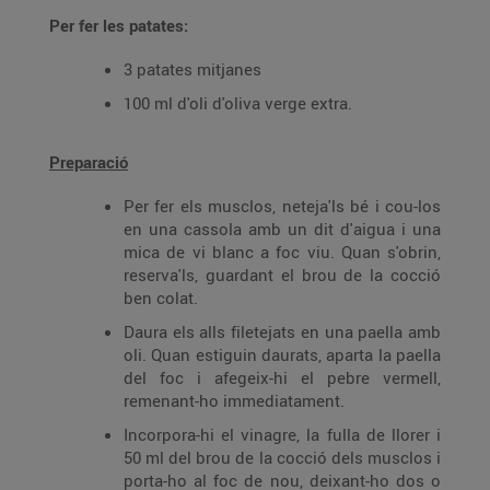
Per fer les patates:
3 patates mitjanes
100 ml d'oli d'oliva verge extra.
Preparació
Per fer els musclos, neteja'ls bé i cou-los
en una cassola amb un dit d'aigua i una
mica de vi blanc a foc viu. Quan s'obrin,
reserva'ls, guardant el brou de la cocció
ben colat.
Daura els alls filetejats en una paella amb
oli. Quan estiguin daurats, aparta la paella
del foc i afegeix-hi el pebre vermell,
remenant-ho immediatament.
Incorpora-hi el vinagre, la fulla de llorer i
50 ml del brou de la cocció dels musclos i
porta-ho al foc de nou, deixant-ho dos o