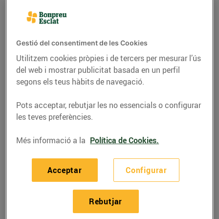
Gestió del consentiment de les Cookies
Utilitzem cookies pròpies i de tercers per mesurar l’ús
del web i mostrar publicitat basada en un perfil
segons els teus hàbits de navegació.
Pots acceptar, rebutjar les no essencials o configurar
les teves preferències.
Més informació a la
Política de Cookies.
RECEPTES
Patates amb musclos
Acceptar
Configurar
en escabetx casolà
Per només 2,30 €
Rebutjar