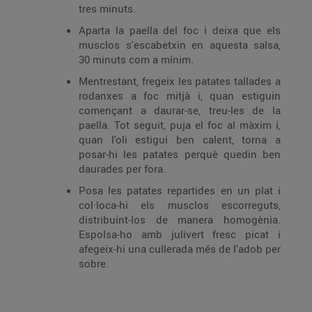
tres minuts.
Aparta la paella del foc i deixa que els
musclos s'escabetxin en aquesta salsa,
30 minuts com a mínim.
Mentrestant, fregeix les patates tallades a
rodanxes a foc mitjà i, quan estiguin
començant a daurar-se, treu-les de la
paella. Tot seguit, puja el foc al màxim i,
quan l'oli estigui ben calent, torna a
posar-hi les patates perquè quedin ben
daurades per fora.
Posa les patates repartides en un plat i
col·loca-hi els musclos escorreguts,
distribuint-los de manera homogènia.
Espolsa-ho amb julivert fresc picat i
afegeix-hi una cullerada més de l'adob per
sobre.