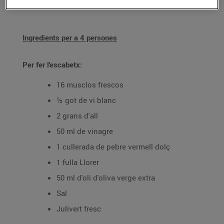
30/d’abril/2024
Ingredients per a 4 persones
Per fer l'escabetx:
16 musclos frescos
½ got de vi blanc
2 grans d'all
50 ml de vinagre
1 cullerada de pebre vermell dolç
1 fulla Llorer
50 ml d'oli d'oliva verge extra
Sal
Julivert fresc