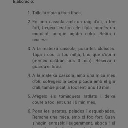
Elaboració:
Talla la sípia a tires fines.
En una cassola amb un raig d’oli, a foc
fort, fregeix les tires de sípia, només un
moment, perquè agafin color. Retira i
reserva.
A la mateixa cassola, posa les cloïsses.
Tapa i cou, a foc mitjà, fins que s’obrin
(només caldran uns 3 min). Reserva i
guarda el brou.
A la mateixa cassola, amb una mica més
d’oli, sofregeix la ceba picada amb el gra
d’all, també picat, a foc lent, uns 10 min.
Afegeix els tomàquets ratllats i deixa
coure a foc lent uns 10 min més.
Posa les patates, pelades i esqueixades.
Remena una mica, amb el foc fort. Quan
s’hagin enrossit lleugerament, aboca i el