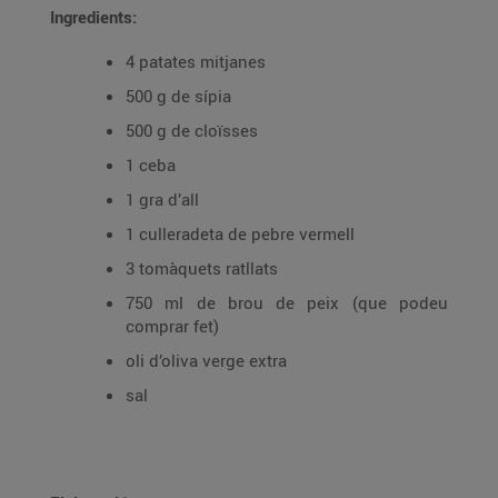
Ingredients:
4 patates mitjanes
500 g de sípia
500 g de cloïsses
1 ceba
1 gra d’all
1 culleradeta de pebre vermell
3 tomàquets ratllats
750 ml de brou de peix (que podeu
comprar fet)
oli d’oliva verge extra
sal