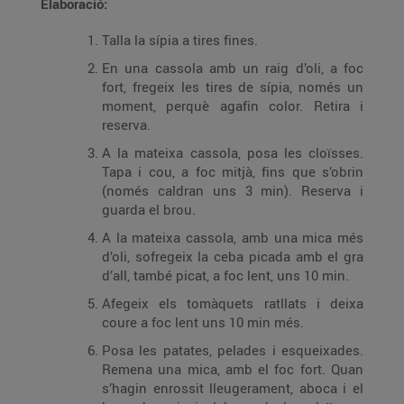
Elaboració:
Talla la sípia a tires fines.
En una cassola amb un raig d’oli, a foc
fort, fregeix les tires de sípia, només un
moment, perquè agafin color. Retira i
reserva.
A la mateixa cassola, posa les cloïsses.
Tapa i cou, a foc mitjà, fins que s’obrin
(només caldran uns 3 min). Reserva i
guarda el brou.
A la mateixa cassola, amb una mica més
d’oli, sofregeix la ceba picada amb el gra
d’all, també picat, a foc lent, uns 10 min.
Afegeix els tomàquets ratllats i deixa
coure a foc lent uns 10 min més.
Posa les patates, pelades i esqueixades.
Remena una mica, amb el foc fort. Quan
s’hagin enrossit lleugerament, aboca i el