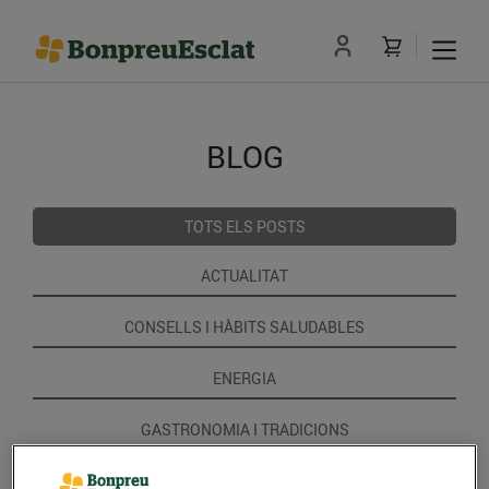
BLOG
TOTS ELS POSTS
ACTUALITAT
CONSELLS I HÀBITS SALUDABLES
ENERGIA
GASTRONOMIA I TRADICIONS
RECEPTES