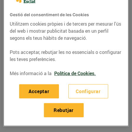
Gestió del consentiment de les Cookies
Utilitzem cookies pròpies i de tercers per mesurar l’ús
del web i mostrar publicitat basada en un perfil
segons els teus hàbits de navegació.
Pots acceptar, rebutjar les no essencials o configurar
les teves preferències.
Més informació a la
Política de Cookies.
RECEPTES
Acceptar
Configurar
Patates caldoses amb
sípia i cloïsses
Rebutjar
27/de gener/2025