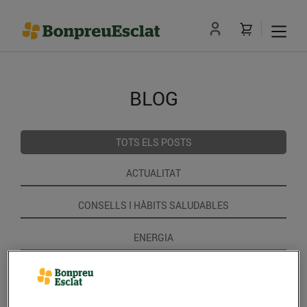
BLOG
TOTS ELS POSTS
ACTUALITAT
CONSELLS I HÀBITS SALUDABLES
ENERGIA
GASTRONOMIA I TRADICIONS
RECEPTES