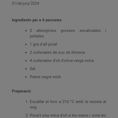
01/de juny/2024
Ingredients per a 4 persones
3 albergínies grosses escalivades i
pelades
1 gra d'all picat
2 cullerades de suc de llimona
4 cullerades d'oli d'oliva verge extra
Sal
Pebre negre mòlt
Preparació
Escalfar el forn a 210 °C amb la reixeta al
mig.
Posa't una mica d'oli a les mans i unta les