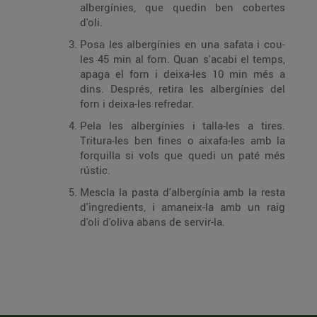
albergínies, que quedin ben cobertes
d'oli.
Posa les albergínies en una safata i cou-
les 45 min al forn. Quan s'acabi el temps,
apaga el forn i deixa-les 10 min més a
dins. Després, retira les albergínies del
forn i deixa-les refredar.
Pela les albergínies i talla-les a tires.
Tritura-les ben fines o aixafa-les amb la
forquilla si vols que quedi un paté més
rústic.
Mescla la pasta d'albergínia amb la resta
d'ingredients, i amaneix-la amb un raig
d'oli d'oliva abans de servir-la.