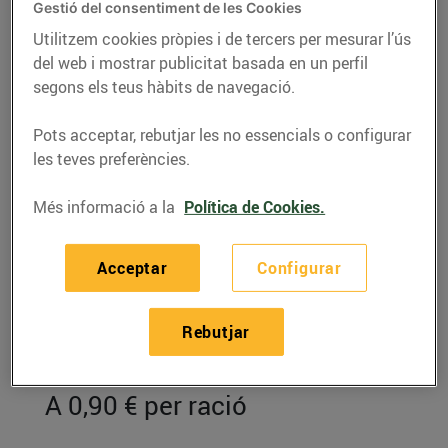
Gestió del consentiment de les Cookies
Utilitzem cookies pròpies i de tercers per mesurar l’ús
del web i mostrar publicitat basada en un perfil
segons els teus hàbits de navegació.
Pots acceptar, rebutjar les no essencials o configurar
les teves preferències.
Més informació a la
Política de Cookies.
Acceptar
Configurar
RECEPTES
Paté d'albergínies
Rebutjar
escalivades
A 0,90 € per ració