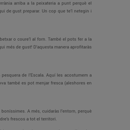
rrània arriba a la peixateria a punt perquè el
gui de gust preparar. Un cop que te’l netegin i
etxar o coure’l al forn. També el pots fer a la
gui més de gust! D’aquesta manera aprofitaràs
ria pesquera de l’Escala. Aquí les acostumem a
xova també es pot menjar fresca (aleshores en
 boníssimes. A més, cuidaràs l’entorn, perquè
’s frescos a tot el territori.