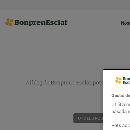
Nosa
Al blog de Bonpreu i Esclat, pots trobar re
Gestió de
Utilitzem
basada e
TOTS ELS POSTS
ACTUALI
Pots acce