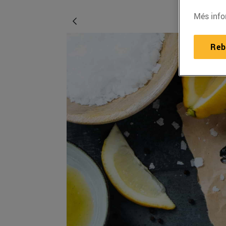
Més info
Reb