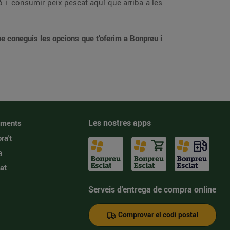
ó i consumir peix pescat aquí que arriba a les
ue coneguis les opcions que t’oferim a Bonpreu i
Les nostres apps
iments
ra't
a
at
Serveis d'entrega de compra online
Comprovar el codi postal