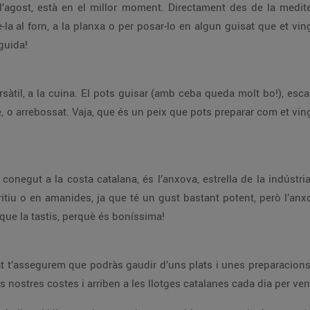
l’agost, està en el millor moment. Directament des de la medite
e-la al forn, a la planxa o per posar-lo en algun guisat que et vin
eguida!
àtil, a la cuina. El pots guisar (amb ceba queda molt bo!), escab
 o arrebossat. Vaja, que és un peix que pots preparar com et vin
conegut a la costa catalana, és l’anxova, estrella de la indúst
tiu o en amanides, ja que té un gust bastant potent, però l’an
a que la tastis, perquè és boníssima!
 t’assegurem que podràs gaudir d’uns plats i unes preparacions
nostres costes i arriben a les llotges catalanes cada dia per vendre