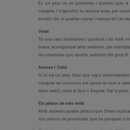
És un peix ric en proteïnes i potassi que, a 
compris i n’aprofitis la textura suau per cour
escatin bé, el podràs cuinar i menjar-te’l de s
Verat
Té una carn boníssima i gustosa i és molt vers
brasa, acompanyat amb sardines, per exemple,
les vitamines que aporta, sobretot del grup B.
Anxova / Seitó
Si hi ha un peix blau que sigui especialment 
comprar en conserva per posar-la com a aperi
diem
seitó
), cuita al forn o fregida. Val la pen
Els peixos de més enllà
Amb aquests quatre peixos que t’hem explicat
són peixos de proximitat, que es pesquen a les 