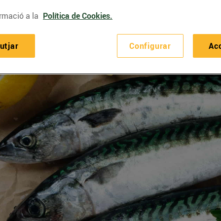
rmació a la
Política de Cookies.
utjar
Configurar
Ac