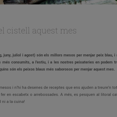
el cistell aquest mes
, juny, juliol i agost) són els millors mesos per menjar peix blau, i
 més consumits, a l’estiu, i a les nostres peixateries en podem tro
m quins són els peixos blaus més saborosos per menjar aquest mes.
os i n’hi ha desenes de receptes que ens ajuden a treure’n tot e
 fer en escabetx o arrebossades. A més, es pesquen al litoral cat
l ni a la cuina!