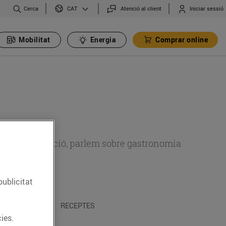
Cerca
Atenció al client
Iniciar sessió
CAT
Mobilitat
Energia
Comprar online
 sobre alimentació, parlem sobre gastronomia
publicitat
 I TRADICIONS
RECEPTES
ies.