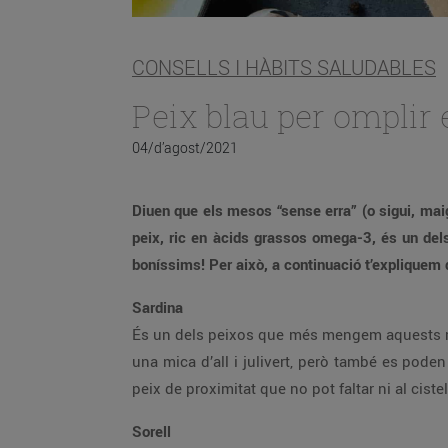
CONSELLS I HÀBITS SALUDABLES
Peix blau per omplir 
04/d’agost/2021
Diuen que els mesos “sense erra” (o sigui, maig
peix, ric en àcids grassos omega-3, és un dels
boníssims! Per això, a continuació t’explique
Sardina
És un dels peixos que més mengem aquests mes
una mica d’all i julivert, però també es poden
peix de proximitat que no pot faltar ni al cistel
Sorell