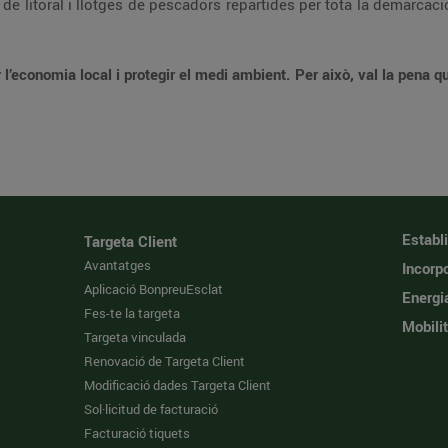
de litoral i llotges de pescadors repartides per tota la demarcaci
l’economia local i protegir el medi ambient. Per això, val la pena q
Establ
Targeta Client
Avantatges
Incorpo
Aplicació BonpreuEsclat
Energi
Fes-te la targeta
Mobilit
Targeta vinculada
Renovació de Targeta Client
Modificació dades Targeta Client
Sol·licitud de facturació
Facturació tiquets