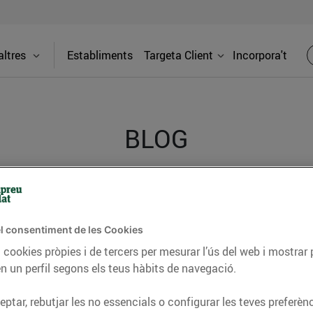
ltres
Establiments
Targeta Client
Incorpora't
BLOG
ceptes, consells nutricionals, informació d’actualitat
del nostre territori i molts altres temes.
l consentiment de les Cookies
 cookies pròpies i de tercers per mesurar l’ús del web i mostrar 
n un perfil segons els teus hàbits de navegació.
TAT
CONSELLS I HÀBITS SALUDABLES
ENERGIA
GASTRONOMIA
ptar, rebutjar les no essencials o configurar les teves preferènc