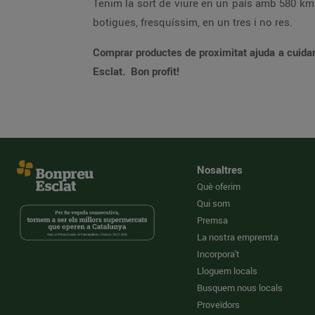
Tenim la sort de viure en un país amb 580 km 
botigues, fresquíssim, en un tres i no res.
Comprar productes de proximitat ajuda a cuidar 
Esclat. Bon profit!
Nosaltres
Què oferim
Qui som
Premsa
La nostra empremta
Incorpora't
Lloguem locals
Busquem nous locals
Proveïdors