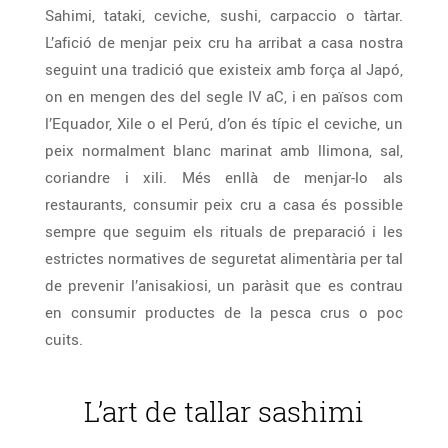
Sahimi, tataki, ceviche, sushi, carpaccio o tàrtar.
L’afició de menjar peix cru ha arribat a casa nostra
seguint una tradició que existeix amb força al Japó,
on en mengen des del segle IV aC, i en països com
l’Equador, Xile o el Perú, d’on és típic el ceviche, un
peix normalment blanc marinat amb llimona, sal,
coriandre i xili. Més enllà de menjar-lo als
restaurants, consumir peix cru a casa és possible
sempre que seguim els rituals de preparació i les
estrictes normatives de seguretat alimentària per tal
de prevenir l’anisakiosi, un paràsit que es contrau
en consumir productes de la pesca crus o poc
cuits.
L’art de tallar sashimi