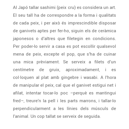
Al Japó tallar sashimi (peix cru) es considera un art.
El seu tall ha de correspondre a la forma i qualitats
de cada peix, i per això és imprescindible disposar
de ganivets aptes per fer-ho, siguin els de ceràmica
japonesos o d’altres que filetegin en condicions.
Per poder-lo servir a casa es pot escollir qualsevol
mena de peix, excepte el pop, que s’ha de cuinar
una mica prèviament. Se serveix a filets d’un
centímetre de gruix, aproximadament, i es
col·loquen al plat amb gingebre i wasabi. A l’hora
de manipular el peix, cal que el ganivet estigui net i
afilat, intentar tocar-lo poc –perquè es mantingui
fred–, treure’n la pell i les parts marrons, i tallar-lo
perpendicularment a les línies dels músculs de
l’animal. Un cop tallat se serveix de seguida.