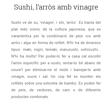
Sushi, l’arròs amb vinagre
Sushi ve de su, ‘vinagre’, i shi, ‘arròs’. Es tracta del
plat més icònic de la cultura japonesa, que es
caracteritza per la combinació de peix cru amb
arròs i alga en forma de rotllet. N’hi ha de diversos
tipus: maki, nigiri, temaki, inaruzushi, oshizushi...
N’hi ha molts! Per poder-lo fer a casa cal escollir
l’arròs específic per a sushi, rentar-lo bé abans de
coure’l per eliminar-ne el midó i barrejar-lo amb
vinagre, sucre i sal. Un cop fet es munten els
rotllets sobre una estoreta de bambú. Es poden fer
de peix, de verdures, de carn o de diferents
productes combinats.