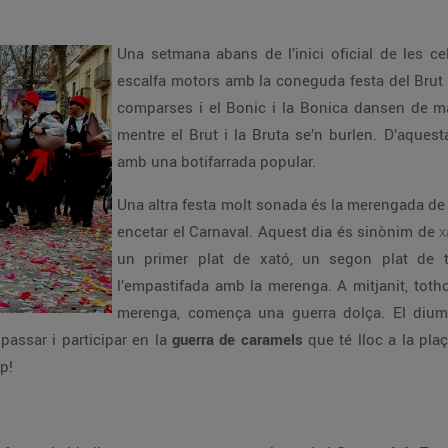
Una setmana abans de l’inici oficial de les cel
escalfa motors amb la coneguda festa del Brut i 
comparses i el Bonic i la Bonica dansen de man
mentre el Brut i la Bruta se’n burlen. D’aquesta
amb una botifarrada popular.
Una altra festa molt sonada és la merengada de
encetar el Carnaval. Aquest dia és sinònim de
x
un primer plat de xató, un segon plat de tr
l’empastifada amb la merenga. A mitjanit, toth
merenga, comença una guerra dolça. El dium
passar i participar en la
guerra de caramels
que té lloc a la pla
p!