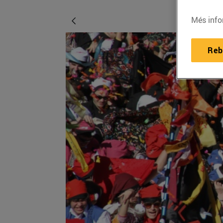
Més info
Reb