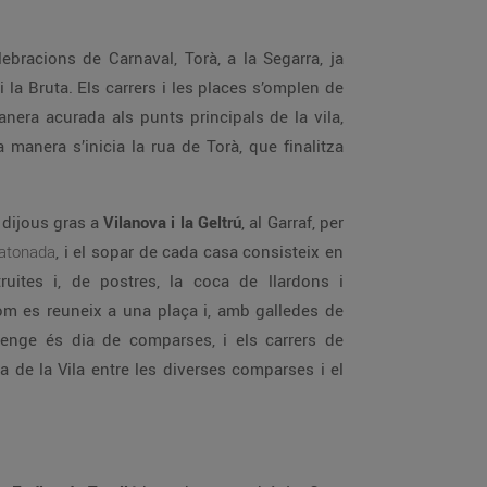
ebracions de Carnaval, Torà, a la Segarra, ja
la Bruta. Els carrers i les places s’omplen de
era acurada als punts principals de la vila,
 manera s’inicia la rua de Torà, que finalitza
 dijous gras a
Vilanova i la Geltrú
, al Garraf, per
atonada
, i el sopar de cada casa consisteix en
uites i, de postres, la coca de llardons i
om es reuneix a una plaça i, amb galledes de
enge és dia de comparses, i els carrers de
ça de la Vila entre les diverses comparses i el