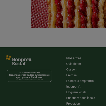
Nosaltres
Què oferim
Qui som
Premsa
La nostra empremta
Incorpora't
Lloguem locals
Busquem nous locals
Proveïdors