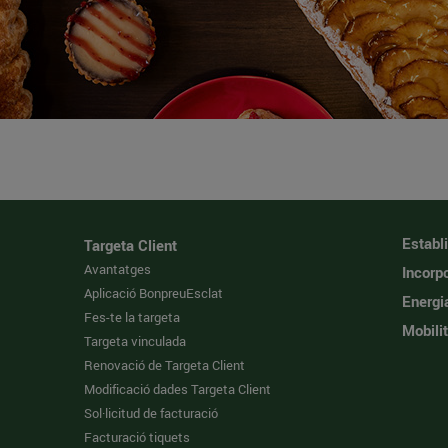
Establ
Targeta Client
Avantatges
Incorpo
Aplicació BonpreuEsclat
Energi
Fes-te la targeta
Mobilit
Targeta vinculada
Renovació de Targeta Client
Modificació dades Targeta Client
Sol·licitud de facturació
Facturació tiquets