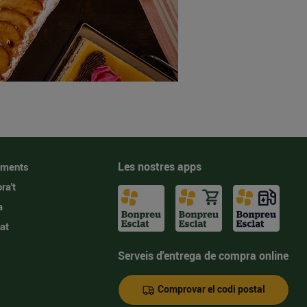
Les nostres apps
iments
ra't
a
at
Serveis d'entrega de compra online
Comprovar el codi postal