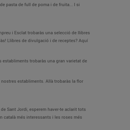
 pasta de full de poma i de fruita... I si
npreu i Esclat trobaràs una selecció de llibres
ràs! Llibres de divulgació i de receptes? Aquí
res establiments trobaràs una gran varietat de
nostres establiments. Allà trobaràs la flor
 de Sant Jordi, esperem haver-te aclarit tots
 en català més interessants i les roses més