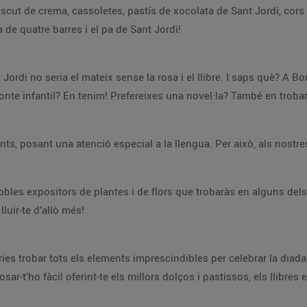
ut de crema, cassoletes, pastís de xocolata de Sant Jordi, cors de
a de quatre barres i el pa de Sant Jordi!
ordi no seria el mateix sense la rosa i el llibre. I saps què? A Bo
conte infantil? En tenim! Prefereixes una novel·la? També en troba
sants, posant una atenció especial a la llengua. Per això, als nost
les expositors de plantes i de flors que trobaràs en alguns dels 
lluir-te d’allò més!
ries trobar tots els elements imprescindibles per celebrar la diada
ar-t’ho fàcil oferint-te els millors dolços i pastissos, els llibres