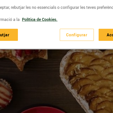
ptar, rebutjar les no essencials o configurar les teves preferènc
rmació a la
Política de Cookies.
utjar
Configurar
Ac