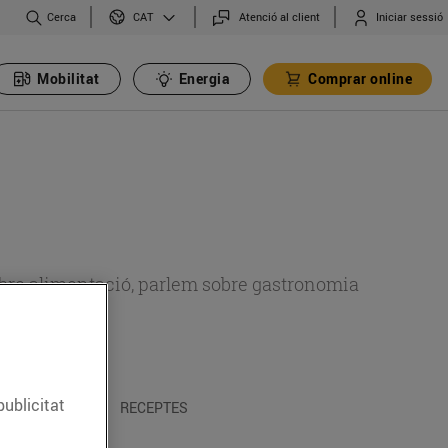
Cerca
Atenció al client
Iniciar sessió
CAT
Mobilitat
Energia
Comprar online
 sobre alimentació, parlem sobre gastronomia
publicitat
 I TRADICIONS
RECEPTES