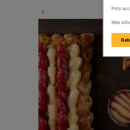
Pots acce
Més info
Reb