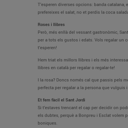
T’esperen diverses opcions: banda catalana, esc
prefereixes el salat, no et perdis la coca salad
Roses i llibres
Però, més enllà del vessant gastronòmic, Sant J
per a tots els gustos i edats. Vols regalar un 
t’esperen!
Hem triat els millors llibres i els més interes
llibres en català per regalar o regalar-te!
I la rosa? Doncs només cal que passis pels mob
perfecta per regalar a la persona que vulguis i 
Et fem fàcil el Sant Jordi
Si t’estaves trencant el cap per decidir on pod
els dubtes, perquè a Bonpreu i Esclat volem pos
boniques.