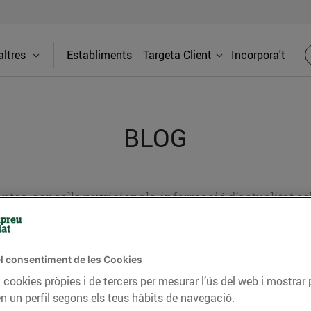
ltres
Establiments
Targeta Client
Incorpora't
BLOG
ceptes, consells nutricionals, informació d’actualitat
del nostre territori i molts altres temes.
l consentiment de les Cookies
 cookies pròpies i de tercers per mesurar l’ús del web i mostrar 
TAT
CONSELLS I HÀBITS SALUDABLES
ENERGIA
GASTRONOMIA
n un perfil segons els teus hàbits de navegació.