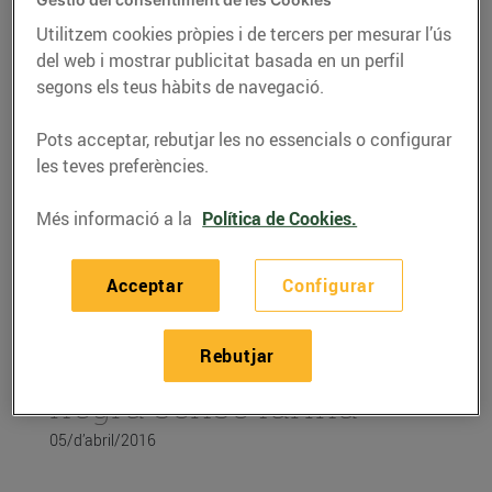
Utilitzem cookies pròpies i de tercers per mesurar l’ús
del web i mostrar publicitat basada en un perfil
segons els teus hàbits de navegació.
Pots acceptar, rebutjar les no essencials o configurar
les teves preferències.
Més informació a la
Política de Cookies.
Acceptar
Configurar
RECEPTES
Rebutjar
Pessic de xocolata
negra sense farina
05/d’abril/2016