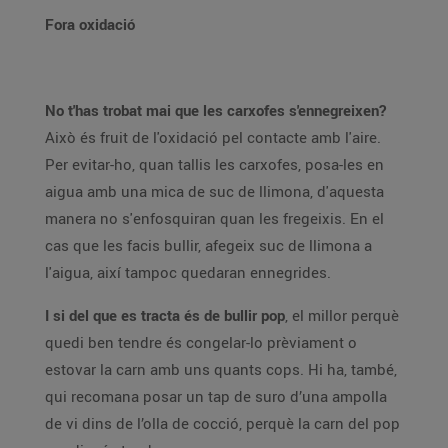
Fora oxidació
No t'has trobat mai que les carxofes s'ennegreixen?
Això és fruit de l'oxidació pel contacte amb l'aire.
Per evitar-ho, quan tallis les carxofes, posa-les en
aigua amb una mica de suc de llimona, d'aquesta
manera no s'enfosquiran quan les fregeixis. En el
cas que les facis bullir, afegeix suc de llimona a
l'aigua, així tampoc quedaran ennegrides.
I si del que es tracta és de bullir pop
, el millor perquè
quedi ben tendre és congelar-lo prèviament o
estovar la carn amb uns quants cops. Hi ha, també,
qui recomana posar un tap de suro d’una ampolla
de vi dins de l’olla de cocció, perquè la carn del pop