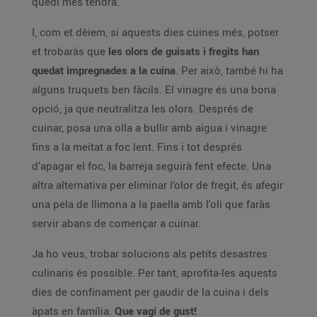
quedi més tendra.
I, com et dèiem, si aquests dies cuines més, potser
et trobaràs que
les olors de guisats i fregits han
quedat impregnades a la cuina
. Per això, també hi ha
alguns truquets ben fàcils. El vinagre és una bona
opció, ja que neutralitza les olors. Després de
cuinar, posa una olla a bullir amb aigua i vinagre
fins a la meitat a foc lent. Fins i tot després
d’apagar el foc, la barreja seguirà fent efecte. Una
altra alternativa per eliminar l’olor de fregit, és afegir
una pela de llimona a la paella amb l'oli que faràs
servir abans de començar a cuinar.
Ja ho veus, trobar solucions als petits desastres
culinaris és possible. Per tant, aprofita-les aquests
dies de confinament per gaudir de la cuina i dels
àpats en família.
Que vagi de gust!