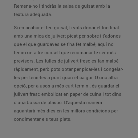
Remena-ho i tindràs la salsa de guisat amb la
textura adequada.
Si en acabar el teu guisat, li vols donar el toc final
amb una mica de julivert picat per sobre i t'adones
que el que guardaves se t'ha fet malbé, aquí no
tenim un altre consell que recomanar-te ser més
previsors. Les fulles de julivert fresc es fan malbé
ràpidament, però pots optar per picar-les i congelar-
les per tenir-les a punt quan et calgui. O una altra
opció, per a usos a més curt termini, és guardar el
julivert fresc embolicat en paper de cuina i tot dins
d'una bossa de plàstic. D'aquesta manera
aguantarà més dies en les millors condicions per
condimentar els teus plats.