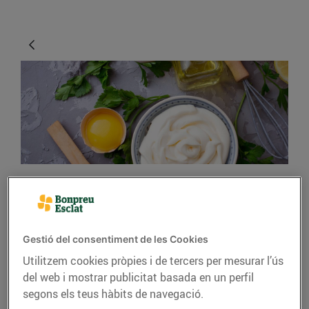
CONSELLS I HÀBITS SALUDABLES
Petits trucs i solucions
Gestió del consentiment de les Cookies
sorprenents per als
Utilitzem cookies pròpies i de tercers per mesurar l’ús
xefs de casa
del web i mostrar publicitat basada en un perfil
segons els teus hàbits de navegació.
20/d’abril/2020