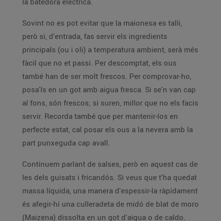
la batedora elèctrica.
Sovint no es pot evitar que la maionesa es talli,
però si, d'entrada, fas servir els ingredients
principals (ou i oli) a temperatura ambient, serà més
fàcil que no et passi. Per descomptat, els ous
també han de ser molt frescos. Per comprovar-ho,
posa'ls en un got amb aigua fresca. Si se'n van cap
al fons, són frescos; si suren, millor que no els facis
servir. Recorda també que per mantenir-los en
perfecte estat, cal posar els ous a la nevera amb la
part punxeguda cap avall.
Continuem parlant de salses, però en aquest cas de
les dels guisats i fricandós. Si veus que t'ha quedat
massa líquida, una manera d'espessir-la ràpidament
és afegir-hi una culleradeta de midó de blat de moro
(Maizena) dissolta en un got d'aigua o de caldo.