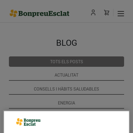
BLOG
TOTS ELS POSTS
ACTUALITAT
CONSELLS I HÀBITS SALUDABLES
ENERGIA
GASTRONOMIA I TRADICIONS
RECEPTES