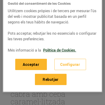
Gestió del consentiment de les Cookies
Utilitzem cookies pròpies i de tercers per mesurar l’ús
del web i mostrar publicitat basada en un perfil
segons els teus hàbits de navegació.
Pots acceptar, rebutjar les no essencials o configurar
les teves preferències.
Més informació a la
Política de Cookies.
Acceptar
Configurar
RECEPTES
Pintxo de botifarra
Rebutjar
negra i formatge de
cabra amb ceba
caramel·litzada