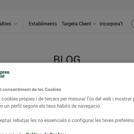
ltres
Establiments
Targeta Client
Incorpora't
BLOG
ceptes, consells nutricionals, informació d’actualitat
l consentiment de les Cookies
del nostre territori i molts altres temes.
 cookies pròpies i de tercers per mesurar l’ús del web i mostrar 
n un perfil segons els teus hàbits de navegació.
ptar, rebutjar les no essencials o configurar les teves preferènc
TAT
CONSELLS I HÀBITS SALUDABLES
ENERGIA
GASTRONOMIA