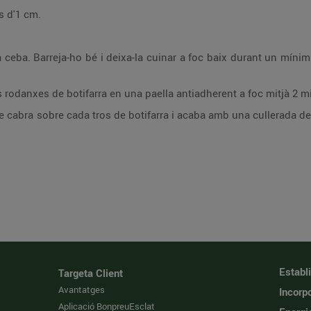
es d'1 cm.
 la ceba. Barreja-ho bé i deixa-la cuinar a foc baix durant un míni
es rodanxes de botifarra en una paella antiadherent a foc mitjà 2 m
cabra sobre cada tros de botifarra i acaba amb una cullerada de c
Establ
Targeta Client
Avantatges
Incorpo
Aplicació BonpreuEsclat