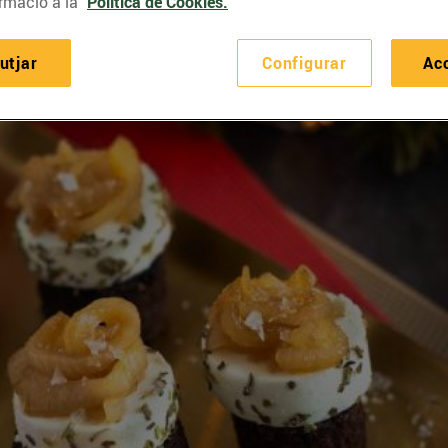
rmació a la
Política de Cookies.
utjar
Configurar
Ac