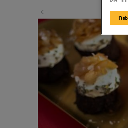
Més info
Reb