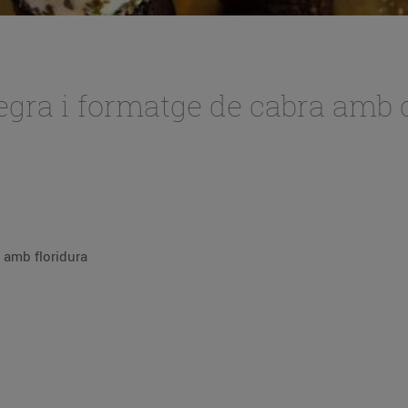
negra i formatge de cabra amb 
 amb floridura