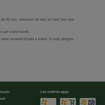
m de 30 min, remenant de tant en tant, fins que
in per cada costat.
eba caramel·litzada a sobre. Si vols, afegeix-
Les nostres apps
iments
ra't