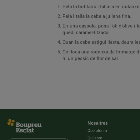
Pela la botifarra i talla-la en rodanx
Pela i talla la ceba a juliana fina.
En una cassola, posa l’oli d’oliva i
quedi caramel·litzada.
Quan la ceba estigui llesta, daura l
Col·loca una rodanxa de formatge de 
hi un pessic de flor de sal.
Nosaltres
Què oferim
Qui som