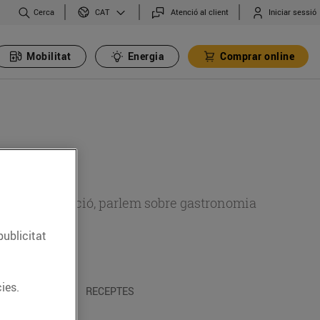
Cerca
Atenció al client
Iniciar sessió
CAT
Mobilitat
Energia
Comprar online
 sobre alimentació, parlem sobre gastronomia
publicitat
ies.
 I TRADICIONS
RECEPTES