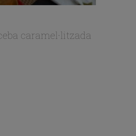
ceba caramel·litzada