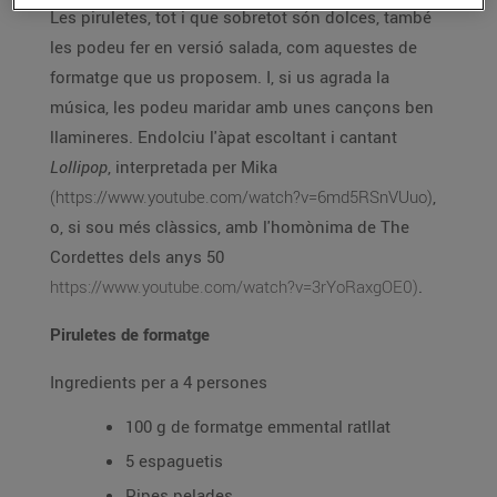
Les piruletes, tot i que sobretot són dolces, també
les podeu fer en versió salada, com aquestes de
formatge que us proposem. I, si us agrada la
música, les podeu maridar amb unes cançons ben
llamineres. Endolciu l'àpat escoltant i cantant
Lollipop
, interpretada per Mika
(https://www.youtube.com/watch?v=6md5RSnVUuo)
,
o, si sou més clàssics, amb l'homònima de The
Cordettes dels anys 50
https://www.youtube.com/watch?v=3rYoRaxgOE0)
.
Piruletes de formatge
Ingredients per a 4 persones
100 g de formatge emmental ratllat
5 espaguetis
Pipes pelades