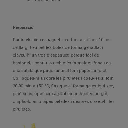
Preparació
Partiu els cinc espaguetis en trossos d’uns 10 cm
de llarg. Feu petites boles de formatge ratllat i
claveu-hi un tros d’espagueti perquè faci de
bastonet, i cobriu-lo amb més formatge. Poseu en
una safata que pugui anar al forn paper sulfurat.
Col·loqueu-hi a sobre les piruletes i coeu-les al forn
20-30 min a 150 ºC, fins que el formatge estigui sec,
però sense que hagi agafat color. Agafeu un got,
ompliu-lo amb pipes pelades i després claveu-hi les
piruletes.