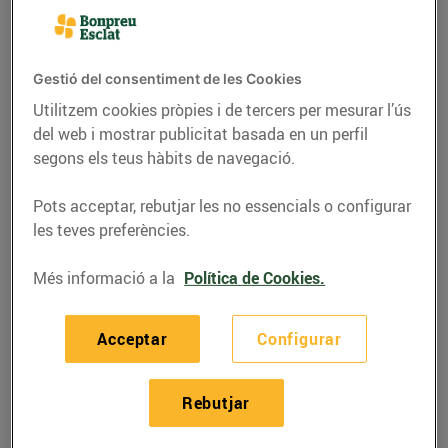
Gestió del consentiment de les Cookies
Utilitzem cookies pròpies i de tercers per mesurar l’ús
del web i mostrar publicitat basada en un perfil
segons els teus hàbits de navegació.
Pots acceptar, rebutjar les no essencials o configurar
les teves preferències.
Més informació a la
Política de Cookies.
RECEPTES
Piruletes de mil colors i
Acceptar
Configurar
sabors
03/d’abril/2020
Rebutjar