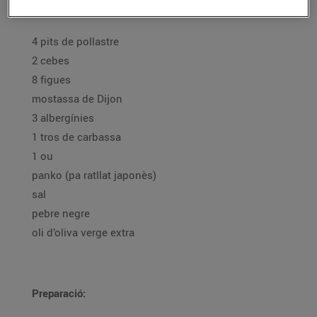
Ingredients per a 4 persones:
4 pits de pollastre
2 cebes
8 figues
mostassa de Dijon
3 albergínies
1 tros de carbassa
1 ou
panko (pa ratllat japonès)
sal
pebre negre
oli d’oliva verge extra
Preparació: