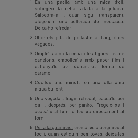
En una paella amb una mica d’oli,
sofregeix la ceba tallada a la juliana.
Salpebra-la i, quan sigui transparent,
afegeix-hi una cullerada de mostassa.
Deixa-ho refredar.
Obre els pits de pollastre al llarg, dues
vegades.
Omple'ls amb la ceba i les figues: fes-ne
canelons, embolica'ls amb paper film i
estrenya'ls bé, donant-los forma de
caramel.
Cou-los uns minuts en una olla amb
aigua bullent.
Una vegada s’hagin refredat, passa'ls per
ou i, després, per panko. Fregeix-los i
acaba'ls al forn, o fes-los directament al
forn.
Per a la guarnició:
crema les albergínies al
foc i, quan estiguin ben toves, deixa-les