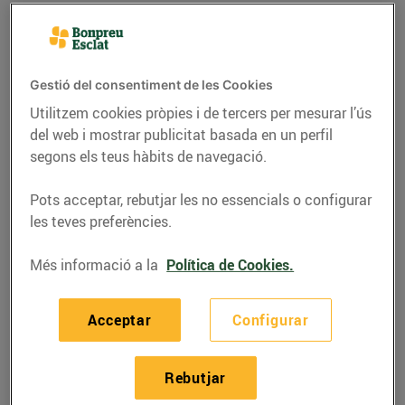
Gestió del consentiment de les Cookies
Utilitzem cookies pròpies i de tercers per mesurar l’ús
del web i mostrar publicitat basada en un perfil
segons els teus hàbits de navegació.
Pots acceptar, rebutjar les no essencials o configurar
les teves preferències.
RECEPTES
Més informació a la
Política de Cookies.
Pit de pollastre farcit de
Acceptar
Configurar
figues
23/de setembre/2020
Rebutjar