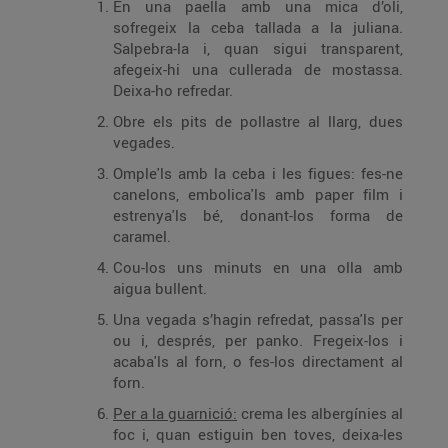
En una paella amb una mica d’oli,
sofregeix la ceba tallada a la juliana.
Salpebra-la i, quan sigui transparent,
afegeix-hi una cullerada de mostassa.
Deixa-ho refredar.
Obre els pits de pollastre al llarg, dues
vegades.
Omple'ls amb la ceba i les figues: fes-ne
canelons, embolica'ls amb paper film i
estrenya'ls bé, donant-los forma de
caramel.
Cou-los uns minuts en una olla amb
aigua bullent.
Una vegada s’hagin refredat, passa'ls per
ou i, després, per panko. Fregeix-los i
acaba'ls al forn, o fes-los directament al
forn.
Per a la guarnició:
crema les albergínies al
foc i, quan estiguin ben toves, deixa-les