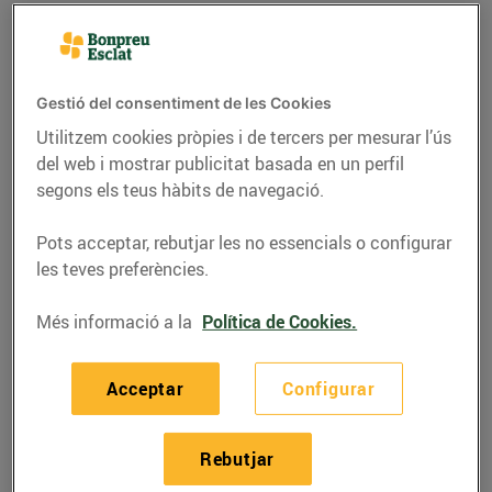
Gestió del consentiment de les Cookies
Utilitzem cookies pròpies i de tercers per mesurar l’ús
del web i mostrar publicitat basada en un perfil
segons els teus hàbits de navegació.
Pots acceptar, rebutjar les no essencials o configurar
les teves preferències.
RECEPTES
Més informació a la
Política de Cookies.
Pit de pollastre farcit de
Acceptar
Configurar
figues
23/de setembre/2020
Rebutjar