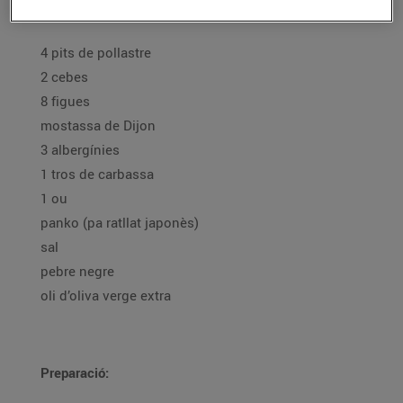
Ingredients per a 4 persones:
4 pits de pollastre
2 cebes
8 figues
mostassa de Dijon
3 albergínies
1 tros de carbassa
1 ou
panko (pa ratllat japonès)
sal
pebre negre
oli d’oliva verge extra
Preparació: