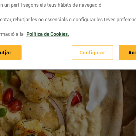
n un perfil segons els teus hàbits de navegació.
ptar, rebutjar les no essencials o configurar les teves preferènc
rmació a la
Política de Cookies.
utjar
Configurar
Ac