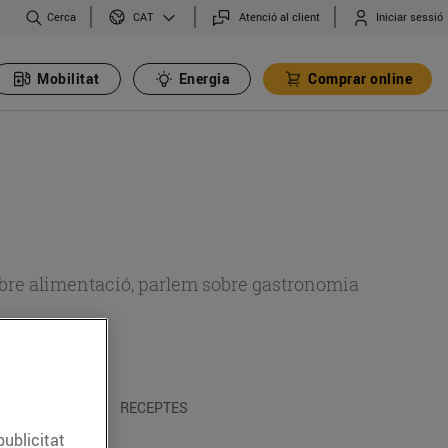
Cerca
Atenció al client
Iniciar sessió
CAT
Mobilitat
Energia
Comprar online
 sobre alimentació, parlem sobre gastronomia
 I TRADICIONS
RECEPTES
publicitat