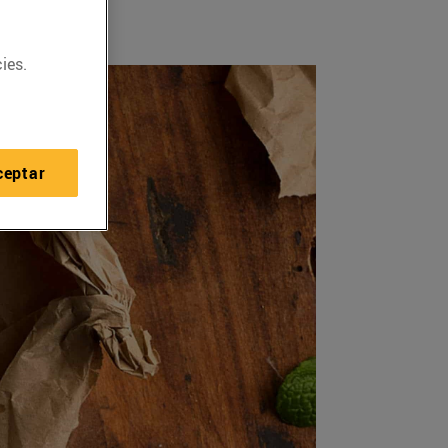
ies.
ceptar