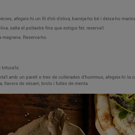
ies, afegeix-hi un fil d’oli d’oliva, barreja-ho bé i deixa-ho marin
va, salta el pollastre fins que estigui fet; reserva’l.
 la magrana. Reserva-ho.
tritura’ls.
nta’l amb un parell o tres de cullerades d’hummus, afegeix-hi la 
, llavors de sèsam, brots i fulles de menta.