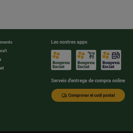
Les nostres apps
iments
ra't
a
at
Serveis d'entrega de compra online
Comprovar el codi postal