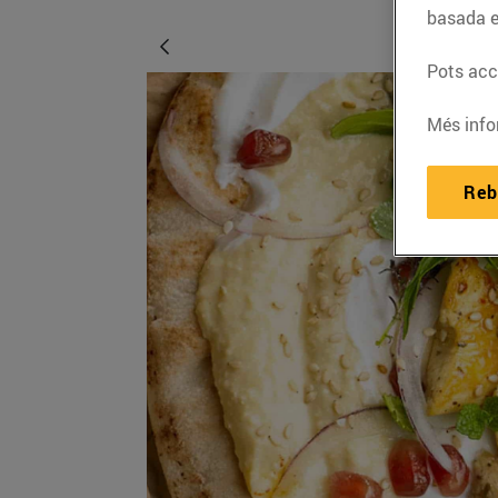
basada e
Pots acce
Més info
Reb