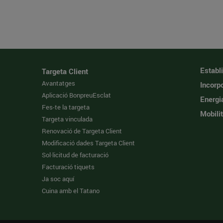
Establ
Targeta Client
Avantatges
Incorpo
Aplicació BonpreuEsclat
Energi
Fes-te la targeta
Mobilit
Targeta vinculada
Renovació de Targeta Client
Modificació dades Targeta Client
Sol·licitud de facturació
Facturació tiquets
Ja soc aquí
Cuina amb el Tatano