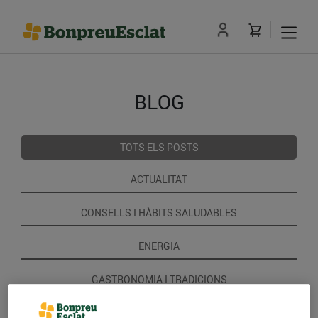
BLOG
TOTS ELS POSTS
ACTUALITAT
CONSELLS I HÀBITS SALUDABLES
ENERGIA
GASTRONOMIA I TRADICIONS
RECEPTES