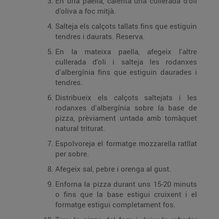
En una paella, calenta una cullerada d'oli
d'oliva a foc mitjà.
Salteja els calçots tallats fins que estiguin
tendres i daurats. Reserva.
En la mateixa paella, afegeix l'altre
cullerada d'oli i salteja les rodanxes
d'albergínia fins que estiguin daurades i
tendres.
Distribueix els calçots saltejats i les
rodanxes d'albergínia sobre la base de
pizza, prèviament untada amb tomàquet
natural triturat.
Espolvoreja el formatge mozzarella ratllat
per sobre.
Afegeix sal, pebre i orenga al gust.
Enforna la pizza durant uns 15-20 minuts
o fins que la base estigui cruixent i el
formatge estigui completament fos.