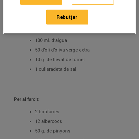
Ingredients per 4 persones:
Rebutjar
Per a la massa de pizza:
250 g. de farina
100 ml. d’aigua
50 d’oli d’oliva verge extra
10 g. de llevat de forner
1 culleradeta de sal
Per al farcit:
2 botifarres
12 albercocs
50 g. de pinyons