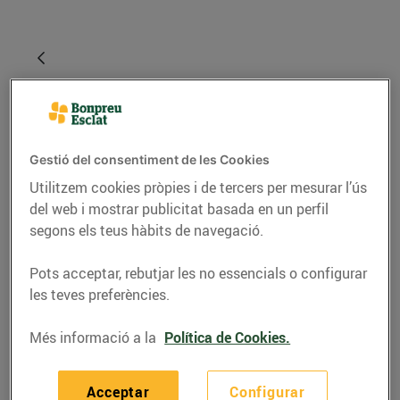
Gestió del consentiment de les Cookies
Utilitzem cookies pròpies i de tercers per mesurar l’ús
del web i mostrar publicitat basada en un perfil
segons els teus hàbits de navegació.
RECEPTES
Pots acceptar, rebutjar les no essencials o configurar
Pizzes de botifarra i
les teves preferències.
albercocs
Més informació a la
Política de Cookies.
04/de juny/2020
Acceptar
Configurar