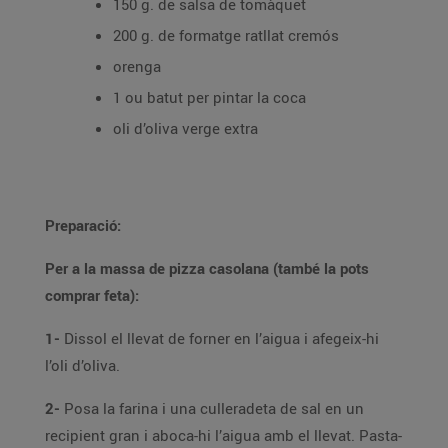
150 g. de salsa de tomàquet
200 g. de formatge ratllat cremós
orenga
1 ou batut per pintar la coca
oli d’oliva verge extra
Preparació:
Per a la massa de pizza casolana (també la pots
comprar feta):
1-
Dissol el llevat de forner en l’aigua i afegeix-hi
l’oli d’oliva.
2-
Posa la farina i una culleradeta de sal en un
recipient gran i aboca-hi l’aigua amb el llevat. Pasta-