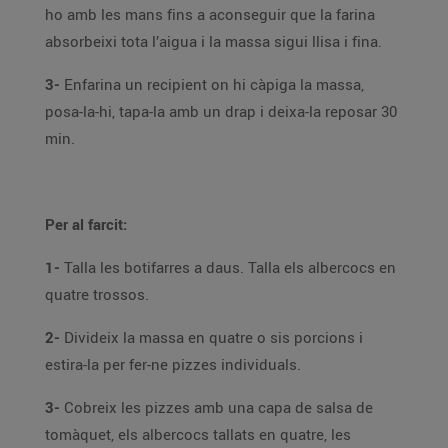
ho amb les mans fins a aconseguir que la farina
absorbeixi tota l’aigua i la massa sigui llisa i fina.
3-
Enfarina un recipient on hi càpiga la massa,
posa-la-hi, tapa-la amb un drap i deixa-la reposar 30
min.
Per al farcit:
1-
Talla les botifarres a daus. Talla els albercocs en
quatre trossos.
2-
Divideix la massa en quatre o sis porcions i
estira-la per fer-ne pizzes individuals.
3-
Cobreix les pizzes amb una capa de salsa de
tomàquet, els albercocs tallats en quatre, les