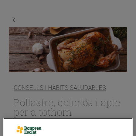
CONSELLS I HÀBITS SALUDABLES
Pollastre, deliciós i apte
per a tothom
09/de novembre/2018