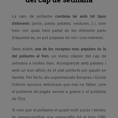
La carn de pollastre
combina bé amb tot tipus
d’aliments
(arròs, pasta, patates, verdures…) i, com
hem vist quan hem parlat de les diferents parts
d’aquesta au, es pot preparar de mil i una maneres.
Sens dubte,
una de les receptes més populars és la
del pollastre al forn
, un menú clàssic del cap de
setmana a moltes llars. Acompanyat amb patates i
amb un bon allioli, és el plat perfecte per gaudir en
família. Per fer-lo, als supermercats Bonpreu i Esclat
t’oferim opcions delicioses que mai no fallen, com
el pollastre de pagès sencer a granel o el pollastre
de l’Era.
Si vols que el pollastre et quedi molt sucós i tendre,
és imprescindible que preescalfis bé el forn (180-