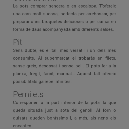
La pots comprar sencera o en escalopa. T’ofereix
una carn molt sucosa, perfecta per arrebossar, per
preparar unes broquetes delicioses o per cuinar en
forma de daus acompanyada amb diferents salses.
Pit
Sens dubte, és el tall més versàtil i un dels més
consumits. Al supermercat el trobaràs en filets,
sense greix, desossat i sense pell. El pots fer a la
planxa, fregit, farcit, marinat… Aquest tall ofereix
possibilitats gairebé infinites.
Pernilets
Corresponen a la part inferior de la pota, la que
queda situada just a sota del genoll. Al forn o
guisats queden boníssims i, a més, als nens els
encanten!