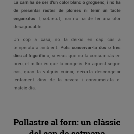
La carn ha de ser d’un color blanc o groguenc, i no ha
de presentar restes de plomes ni tenir un tacte
enganxifós
. I, sobretot, mai no ha de fer una olor
desagradable.
Un cop a casa, no la deixis en cap cas a
temperatura ambient.
Pots conservar-la dos o tres
dies al frigorífic
o, si veus que no la consumiràs en
breu, el millor és que la congelis. En aquest segon
cas, quan la vulguis cuinar, deixa-la descongelar
lentament dins de la nevera i consumeix-la el
mateix dia.
Pollastre al forn: un clàssic
del cap de setmana