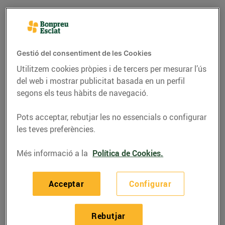
Gestió del consentiment de les Cookies
Utilitzem cookies pròpies i de tercers per mesurar l’ús
del web i mostrar publicitat basada en un perfil
segons els teus hàbits de navegació.
Pots acceptar, rebutjar les no essencials o configurar
les teves preferències.
RECEPTES
Més informació a la
Política de Cookies.
Pollastre farcit amb
prunes i avellanes
Acceptar
Configurar
12/de desembre/2024
Rebutjar