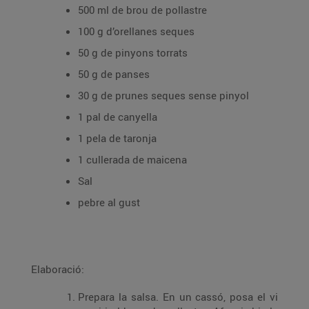
500 ml de brou de pollastre
100 g d’orellanes seques
50 g de pinyons torrats
50 g de panses
30 g de prunes seques sense pinyol
1 pal de canyella
1 pela de taronja
1 cullerada de maicena
Sal
pebre al gust
Elaboració:
Prepara la salsa. En un cassó, posa el vi