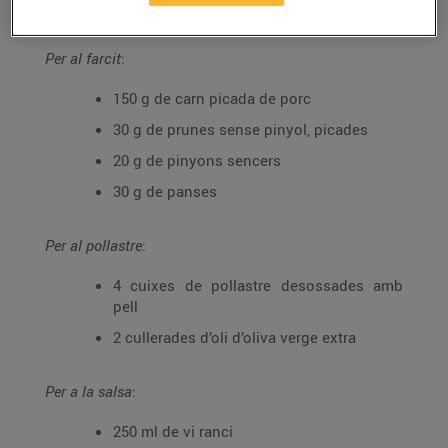
Ingredients (per a 4 persones):
Per al farcit
:
150 g de carn picada de porc
30 g de prunes sense pinyol, picades
20 g de pinyons sencers
30 g de panses
Per al pollastre
:
4 cuixes de pollastre desossades amb
pell
2 cullerades d’oli d’oliva verge extra
Per a la salsa
:
250 ml de vi ranci