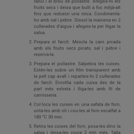
ranci i el brou de pollastre. Afegeix-hi els
fruits secs i deixa que bulli a foc mitjà-alt
fins que redueixi una mica. Condimenta-
ho amb sal i pebre. Dissol la maicena en 2
cullerades d’aigua i afegeix-la per lligar la
salsa.
Prepara el farcit: Mescla la carn picada
amb els fruits secs picats, sal i pebre i
reserva-la.
Prepara el pollastre. Salpebra les cuixes.
Estén-les sobre un film transparent amb
la pell cap avall i reparteix-hi 2 cullerades
de farcit. Enrotlla cada cuixa des de la
part més estreta i lliga-les amb fil de
carnisseria.
Col·loca les cuixes en una safata de forn,
unta-les amb oli i cou-les al forn escalfat a
180 °C 30 min.
Retira les cuixes del forn, posa-les dins la
salsa i deixa-les coure 2 min més. Talla