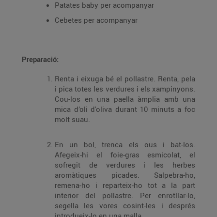
Patates baby per acompanyar
Cebetes per acompanyar
Preparació:
Renta i eixuga bé el pollastre. Renta, pela
i pica totes les verdures i els xampinyons.
Cou-los en una paella àmplia amb una
mica d’oli d'oliva durant 10 minuts a foc
molt suau.
En un bol, trenca els ous i bat-los.
Afegeix-hi el foie-gras esmicolat, el
sofregit de verdures i les herbes
aromàtiques picades. Salpebra-ho,
remena-ho i reparteix-ho tot a la part
interior del pollastre. Per enrotllar-lo,
segella les vores cosint-les i després
introdueix-lo en una malla.