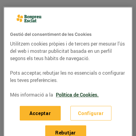
Gestió del consentiment de les Cookies
Utilitzem cookies pròpies i de tercers per mesurar l’ús
del web i mostrar publicitat basada en un perfil
segons els teus hàbits de navegació.
Pots acceptar, rebutjar les no essencials o configurar
les teves preferències.
RECEPTES
Més informació a la
Política de Cookies.
Pollastre farcit amb
verdures i foie-gras
Acceptar
Configurar
04/de desembre/2021
Rebutjar