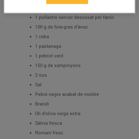
Ingredients per a 4 persones:
1 pollastre sencer desossat per farcir
100 g de foie-gras d’ànec
1 ceba
1 pastanaga
1 pebrot verd
150 g de xampinyons
2 ous
Sal
Pebre negre acabat de moldre
Brandi
Oli d’oliva verge extra
Sàlvia fresca
Romaní fresc