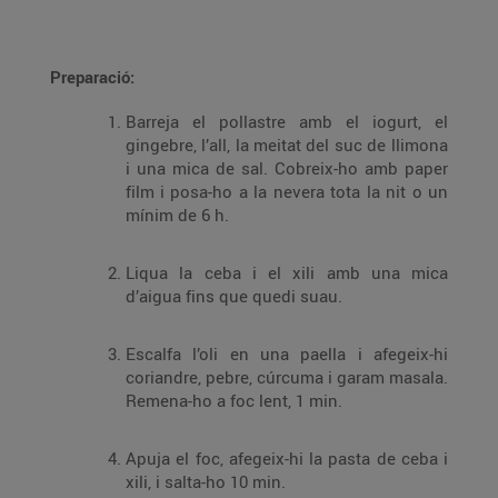
Preparació:
Barreja el pollastre amb el iogurt, el
gingebre, l’all, la meitat del suc de llimona
i una mica de sal. Cobreix-ho amb paper
film i posa-ho a la nevera tota la nit o un
mínim de 6 h.
Liqua la ceba i el xili amb una mica
d’aigua fins que quedi suau.
Escalfa l’oli en una paella i afegeix-hi
coriandre, pebre, cúrcuma i garam masala.
Remena-ho a foc lent, 1 min.
Apuja el foc, afegeix-hi la pasta de ceba i
xili, i salta-ho 10 min.