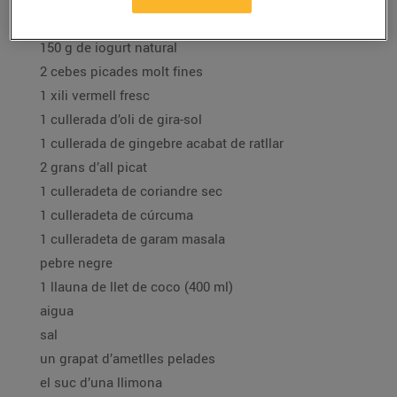
1 kg de pit de pollastre tallat a trossos petits
150 g de iogurt natural
2 cebes picades molt fines
1 xili vermell fresc
1 cullerada d’oli de gira-sol
1 cullerada de gingebre acabat de ratllar
2 grans d’all picat
1 culleradeta de coriandre sec
1 culleradeta de cúrcuma
1 culleradeta de garam masala
pebre negre
1 llauna de llet de coco (400 ml)
aigua
sal
un grapat d’ametlles pelades
el suc d’una llimona