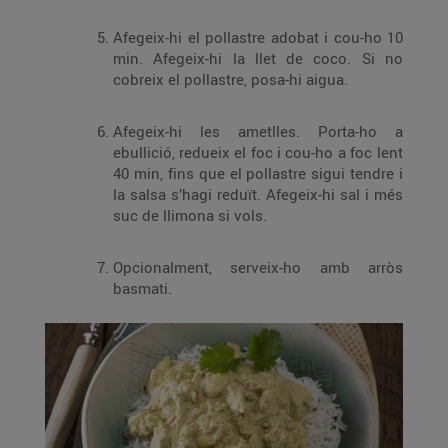
Afegeix-hi el pollastre adobat i cou-ho 10
min. Afegeix-hi la llet de coco. Si no
cobreix el pollastre, posa-hi aigua.
Afegeix-hi les ametlles. Porta-ho a
ebullició, redueix el foc i cou-ho a foc lent
40 min, fins que el pollastre sigui tendre i
la salsa s’hagi reduït. Afegeix-hi sal i més
suc de llimona si vols.
Opcionalment, serveix-ho amb arròs
basmati.