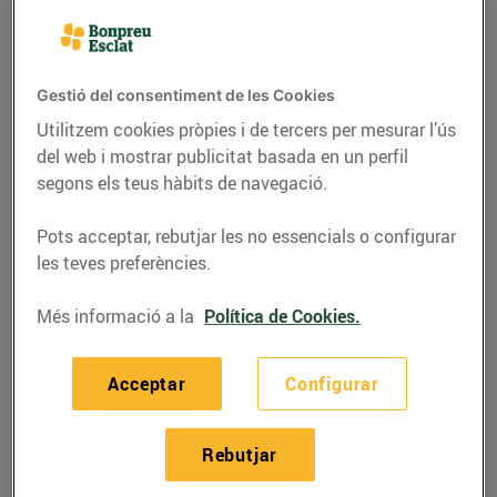
Gestió del consentiment de les Cookies
Utilitzem cookies pròpies i de tercers per mesurar l’ús
del web i mostrar publicitat basada en un perfil
segons els teus hàbits de navegació.
Pots acceptar, rebutjar les no essencials o configurar
les teves preferències.
Més informació a la
Política de Cookies.
RECEPTES
Pollastre marinat amb
Acceptar
Configurar
cítrics
02/d’agost/2022
Rebutjar