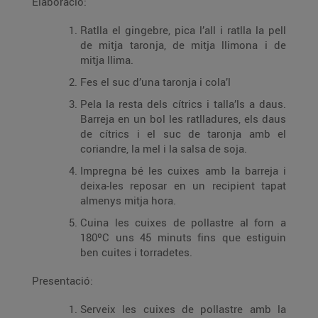
Elaboració:
Ratlla el gingebre, pica l’all i ratlla la pell
de mitja taronja, de mitja llimona i de
mitja llima.
Fes el suc d’una taronja i cola’l
Pela la resta dels cítrics i talla’ls a daus.
Barreja en un bol les ratlladures, els daus
de cítrics i el suc de taronja amb el
coriandre, la mel i la salsa de soja.
Impregna bé les cuixes amb la barreja i
deixa-les reposar en un recipient tapat
almenys mitja hora.
Cuina les cuixes de pollastre al forn a
180ºC uns 45 minuts fins que estiguin
ben cuites i torradetes.
Presentació:
Serveix les cuixes de pollastre amb la