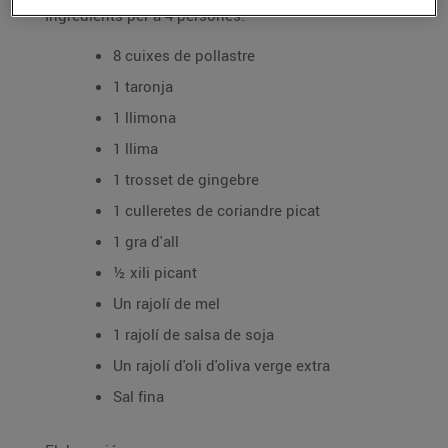
Ingredients per a 4 persones:
8 cuixes de pollastre
1 taronja
1 llimona
1 llima
1 trosset de gingebre
1 culleretes de coriandre picat
1 gra d'all
½ xili picant
Un rajolí de mel
1 rajolí de salsa de soja
Un rajolí d'oli d'oliva verge extra
Sal fina