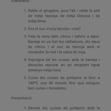
Elaboració:
Ratlla el gingebre, pica l’all i ratlla la pell
de mitja taronja, de mitja llimona i de
mitja llima.
Fes el suc d’una taronja i cola’l
Pela la resta dels cítrics i talla’ls a daus.
Barreja en un bol les ratlladures, els daus
de cítrics i el suc de taronja amb el
coriandre, la mel i la salsa de soja.
Impregna bé les cuixes amb la barreja i
deixa-les reposar en un recipient tapat
almenys mitja hora.
Cuina les cuixes de pollastre al forn a
180ºC uns 45 minuts fins que estiguin
ben cuites i torradetes.
Presentació:
Serveix les cuixes de pollastre amb la