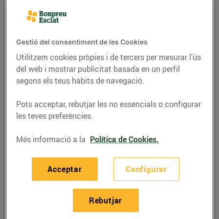
Gestió del consentiment de les Cookies
Utilitzem cookies pròpies i de tercers per mesurar l’ús
del web i mostrar publicitat basada en un perfil
segons els teus hàbits de navegació.
Pots acceptar, rebutjar les no essencials o configurar
les teves preferències.
Més informació a la
Política de Cookies.
RECEPTES
Pollastre marinat amb
Acceptar
Configurar
cítrics
02/d’agost/2022
Rebutjar