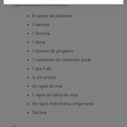
Ingredients per a 4 persones:
8 cuixes de pollastre
1 taronja
1 llimona
1 llima
1 trosset de gingebre
1 culleretes de coriandre picat
1 gra d'all
½ xili picant
Un rajolí de mel
1 rajolí de salsa de soja
Un rajolí d'oli d'oliva verge extra
Sal fina