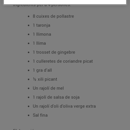
Ingredients per a 4 persones:
8 cuixes de pollastre
1 taronja
1 llimona
1 llima
1 trosset de gingebre
1 culleretes de coriandre picat
1 gra d'all
½ xili picant
Un rajolí de mel
1 rajolí de salsa de soja
Un rajolí d'oli d'oliva verge extra
Sal fina