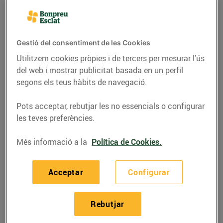
Gestió del consentiment de les Cookies
Utilitzem cookies pròpies i de tercers per mesurar l’ús
del web i mostrar publicitat basada en un perfil
segons els teus hàbits de navegació.
Pots acceptar, rebutjar les no essencials o configurar
les teves preferències.
Més informació a la
Política de Cookies.
RECEPTES
Pollastre marinat amb
Acceptar
Configurar
cítrics
02/d’agost/2022
Rebutjar