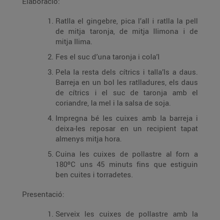
Elaboració:
Ratlla el gingebre, pica l’all i ratlla la pell
de mitja taronja, de mitja llimona i de
mitja llima.
Fes el suc d’una taronja i cola’l
Pela la resta dels cítrics i talla’ls a daus.
Barreja en un bol les ratlladures, els daus
de cítrics i el suc de taronja amb el
coriandre, la mel i la salsa de soja.
Impregna bé les cuixes amb la barreja i
deixa-les reposar en un recipient tapat
almenys mitja hora.
Cuina les cuixes de pollastre al forn a
180ºC uns 45 minuts fins que estiguin
ben cuites i torradetes.
Presentació:
Serveix les cuixes de pollastre amb la