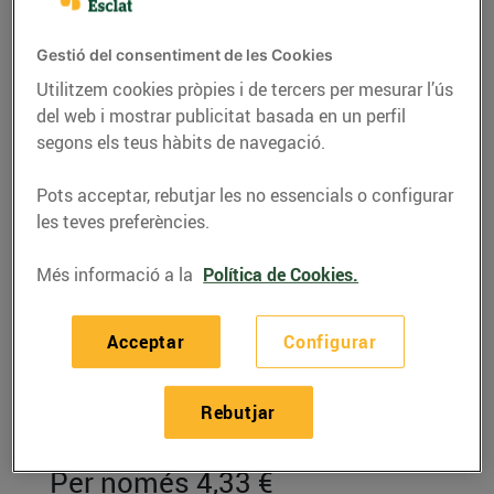
Gestió del consentiment de les Cookies
Utilitzem cookies pròpies i de tercers per mesurar l’ús
del web i mostrar publicitat basada en un perfil
segons els teus hàbits de navegació.
Pots acceptar, rebutjar les no essencials o configurar
les teves preferències.
Més informació a la
Política de Cookies.
RECEPTES
Acceptar
Configurar
Pollastre rostit a la
cocota amb xirivies i
Rebutjar
cebes tendres
Per només 4,33 €