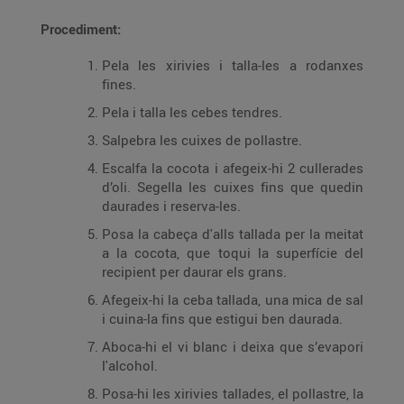
Procediment:
Pela les xirivies i talla-les a rodanxes
fines.
Pela i talla les cebes tendres.
Salpebra les cuixes de pollastre.
Escalfa la cocota i afegeix-hi 2 cullerades
d’oli. Segella les cuixes fins que quedin
daurades i reserva-les.
Posa la cabeça d'alls tallada per la meitat
a la cocota, que toqui la superfície del
recipient per daurar els grans.
Afegeix-hi la ceba tallada, una mica de sal
i cuina-la fins que estigui ben daurada.
Aboca-hi el vi blanc i deixa que s’evapori
l'alcohol.
Posa-hi les xirivies tallades, el pollastre, la