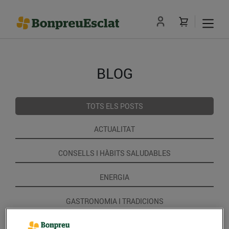
BLOG
TOTS ELS POSTS
ACTUALITAT
CONSELLS I HÀBITS SALUDABLES
ENERGIA
GASTRONOMIA I TRADICIONS
RECEPTES