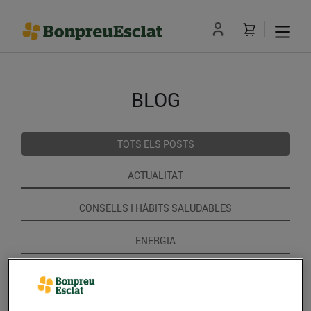
BLOG
TOTS ELS POSTS
ACTUALITAT
CONSELLS I HÀBITS SALUDABLES
ENERGIA
GASTRONOMIA I TRADICIONS
RECEPTES