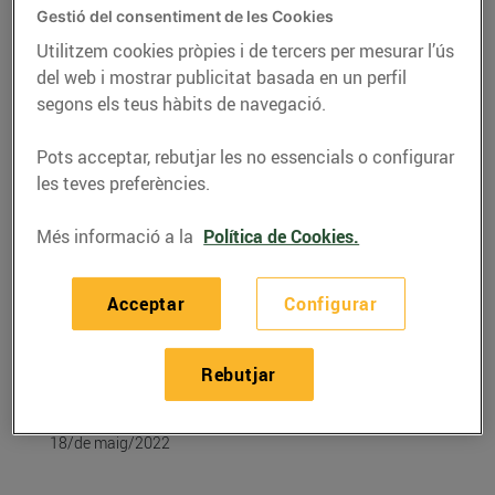
Gestió del consentiment de les Cookies
Utilitzem cookies pròpies i de tercers per mesurar l’ús
del web i mostrar publicitat basada en un perfil
segons els teus hàbits de navegació.
Pots acceptar, rebutjar les no essencials o configurar
les teves preferències.
Més informació a la
Política de Cookies.
Acceptar
Configurar
RECEPTES
Porc lacat amb 5
Rebutjar
espècies
18/de maig/2022