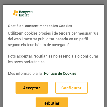
Gestió del consentiment de les Cookies
Utilitzem cookies pròpies i de tercers per mesurar l’ús
del web i mostrar publicitat basada en un perfil
segons els teus hàbits de navegació.
Pots acceptar, rebutjar les no essencials o configurar
les teves preferències.
RECEPTES
Més informació a la
Política de Cookies.
Porros rostits amb
sardinetes i vinagreta
Acceptar
Configurar
19/de febrer/2021
Rebutjar