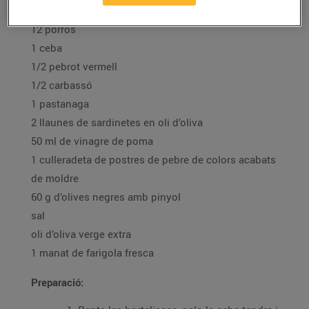
Ingredients per a 4 persones:
12 porros
1 ceba
1/2 pebrot vermell
1/2 carbassó
1 pastanaga
2 llaunes de sardinetes en oli d’oliva
50 ml de vinagre de poma
1 culleradeta de postres de pebre de colors acabats
de moldre
60 g d’olives negres amb pinyol
sal
oli d’oliva verge extra
1 manat de farigola fresca
Preparació: