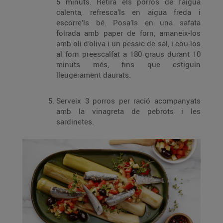
5 minuts. Retira els porros de l’aigua
calenta, refresca’ls en aigua freda i
escorre’ls bé. Posa’ls en una safata
folrada amb paper de forn, amaneix-los
amb oli d’oliva i un pessic de sal, i cou-los
al forn preescalfat a 180 graus durant 10
minuts més, fins que estiguin
lleugerament daurats.
Serveix 3 porros per ració acompanyats
amb la vinagreta de pebrots i les
sardinetes.