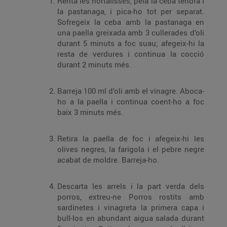
Renta les hortalisses, pela la ceba tendra i
la pastanaga, i pica-ho tot per separat.
Sofregeix la ceba amb la pastanaga en
una paella greixada amb 3 cullerades d’oli
durant 5 minuts a foc suau; afegeix-hi la
resta de verdures i continua la cocció
durant 2 minuts més.
Barreja 100 ml d’oli amb el vinagre. Aboca-
ho a la paella i continua coent-ho a foc
baix 3 minuts més.
Retira la paella de foc i afegeix-hi les
olives negres, la farigola i el pebre negre
acabat de moldre. Barreja-ho.
Descarta les arrels i la part verda dels
porros, extreu-ne Porros rostits amb
sardinetes i vinagreta la primera capa i
bull-los en abundant aigua salada durant