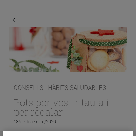
CONSELLS I HÀBITS SALUDABLES
Pots per vestir taula i
per regalar
18/de desembre/2020