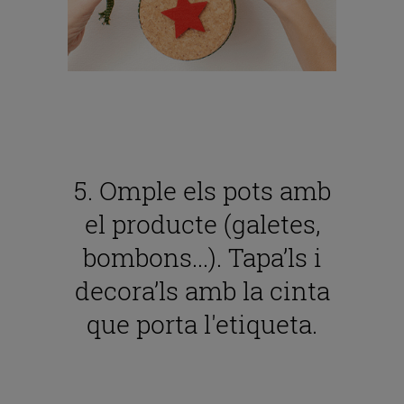
5. Omple els pots amb
el producte (galetes,
bombons...). Tapa’ls i
decora’ls amb la cinta
que porta l'etiqueta.