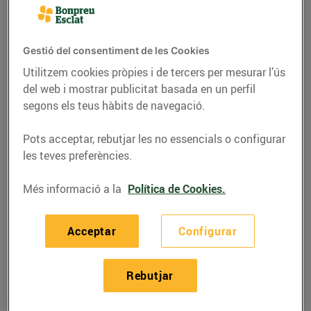
Pren nota d’allò que necessitaràs per construir pots
decoratius amb motius nadalencs. Una manualitat
que traspua elegància ideal per a aquestes Festes!
Gestió del consentiment de les Cookies
Utilitzem cookies pròpies i de tercers per mesurar l’ús
Materials:
del web i mostrar publicitat basada en un perfil
segons els teus hàbits de navegació.
Eucaliptus o alguna altra fulla que
t’agradi.
Pots acceptar, rebutjar les no essencials o configurar
Pots de vidre.
les teves preferències.
Cintes.
Cinta decorativa.
Més informació a la
Política de Cookies.
Etiquetes.
Elements decoratius, com estrelles…
Acceptar
Configurar
Tisores.
Cola.
Rebutjar
Retolador.