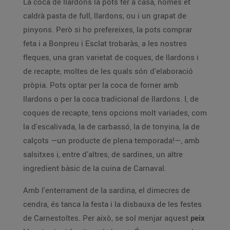
La coca de llardons la pots fer a casa, només et
caldrà pasta de full, llardons, ou i un grapat de
pinyons. Però si ho prefereixes, la pots comprar
feta i a Bonpreu i Esclat trobaràs, a les nostres
fleques, una gran varietat de coques, de llardons i
de recapte, moltes de les quals són d'elaboració
pròpia. Pots optar per la coca de forner amb
llardons o per la coca tradicional de llardons. I, de
coques de recapte, tens opcions molt variades, com
la d'escalivada, la de carbassó, la de tonyina, la de
calçots —un producte de plena temporada!—, amb
salsitxes i, entre d'altres, de sardines, un altre
ingredient bàsic de la cuina de Carnaval.
Amb l'enterrament de la sardina, el dimecres de
cendra, és tanca la festa i la disbauxa de les festes
de Carnestoltes. Per això, se sol menjar aquest
peix