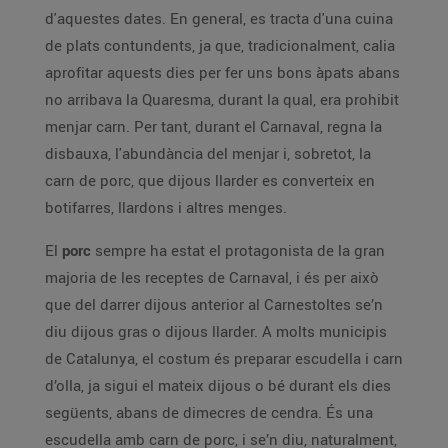
d'aquestes dates. En general, es tracta d'una cuina
de plats contundents, ja que, tradicionalment, calia
aprofitar aquests dies per fer uns bons àpats abans
no arribava la Quaresma, durant la qual, era prohibit
menjar carn. Per tant, durant el Carnaval, regna la
disbauxa, l'abundància del menjar i, sobretot, la
carn de porc, que dijous llarder es converteix en
botifarres, llardons i altres menges.
El
porc
sempre ha estat el protagonista de la gran
majoria de les receptes de Carnaval, i és per això
que del darrer dijous anterior al Carnestoltes se’n
diu dijous gras o dijous llarder. A molts municipis
de Catalunya, el costum és preparar escudella i carn
d’olla, ja sigui el mateix dijous o bé durant els dies
següents, abans de dimecres de cendra. És una
escudella amb carn de porc, i se’n diu, naturalment,