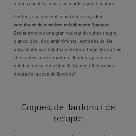
moltes escoles, encara es manté aquest costum.
Per tant, si el que vols són botifarres,
a les
xarcuteries dels nostres establiments Bonpreu i
Esclat
trobaràs una gran varietat de cuites (negre,
blanca, d'ou, d'ou amb tòfona) i també bulls. Del
porc també són habituals el morro fregit, les cotnes
i les rostes, però sobretot el llardons, ja que no
oblidem que el dolç típic de Carnestoltes a casa
nostra és la coca de llardons!
Coques, de llardons i de
recapte