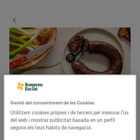
GASTRONOMIA I TRADICIONS
Prepara't per al dijous
Gestió del consentiment de les Cookies
llarder!
Utilitzem cookies pròpies i de tercers per mesurar l’ús
del web i mostrar publicitat basada en un perfil
El Carnaval va des de dijous
segons els teus hàbits de navegació.
gras o llarder fins a dimecres