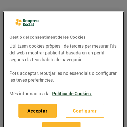
Gestió del consentiment de les Cookies
Utilitzem cookies pròpies i de tercers per mesurar l’ús
del web i mostrar publicitat basada en un perfil
segons els teus hàbits de navegació.
Pots acceptar, rebutjar les no essencials o configurar
les teves preferències.
RECEPTES
Presa ibèrica rostida
Més informació a la
Política de Cookies.
amb salsa de bolets i
crema
Acceptar
Configurar
23/de desembre/2020