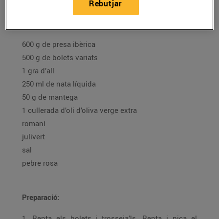
Rebutjar
Ingredients per a 4 persones:
600 g de presa ibèrica
500 g de bolets variats
1 gra d’all
250 ml de nata líquida
50 g de mantega
1 cullerada d’oli d’oliva verge extra
romaní
julivert
sal
pebre rosa
Preparació:
1. Renta els bolets i trosseja’ls. Renta i pica el