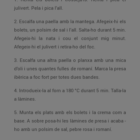
julivert. Pela i pica l’all.
2. Escalfa una paella amb la mantega. Afegeix-hi els
bolets, un polsim de sal i l’all. Salta-ho durant 5 min.
Afegeix-hi la nata i cou el conjunt mig minut.
Afegeix-hi el julivert i retira-ho del foc.
3. Escalfa una altra paella o planxa amb una mica
d’oli i unes quantes fulles de romaní. Marca la presa
ibèrica a foc fort per totes dues bandes.
4. Introdueix-la al forn a 180 °C durant 5 min. Talla-la
a làmines.
5. Munta els plats amb els bolets i la crema com a
base. A sobre posa-hi les làmines de presa i acaba -
ho amb un polsim de sal, pebre rosa i romaní.