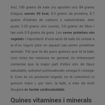
Així, 100 grams de kale cru aporten uns 84 grams
d'aigua,
només 49 kcal
, 4.3 grams de proteïna, 8.7
grams d'hidrats de carboni o carbohidrats, dels
quals 2.25 grams són sucres, 3.6 grams de fibra i
tan sols 0.9 grams de greix. Les
seves proteïnes són
vegetals
i l’aportació d’una ració de kale és similar a
la d’un iogurt, però en aquest cas serien proteïnes
animals. Pel que fa als pocs greixos que té la kale,
com totes les verdures en general, és interessant
comentar que la major part d'elles són de tipus
saludable, sobretot poliinsaturats omega-3 i omega-
6. Com és un producte vegetal, no té colesterol ni
greixos trans i, per tant, la kale, a més de molt
lleugera
és també cardiosaludable
.
Quines vitamines i minerals