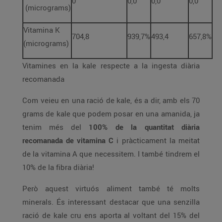
0
0,0
0,0
0,0
(micrograms)
Vitamina K
704,8
939,7%
493,4
657,8%
(micrograms)
Vitamines en la kale respecte a la ingesta diària
recomanada
Com veieu en una ració de kale, és a dir, amb els 70
grams de kale que podem posar en una amanida, ja
tenim més del
100% de la quantitat diària
recomanada de vitamina C
i pràcticament la meitat
de la vitamina A que necessitem. I també tindrem el
10% de la fibra diària!
Però aquest virtuós aliment també té molts
minerals. És interessant destacar que una senzilla
ració de kale cru ens aporta al voltant del 15% del