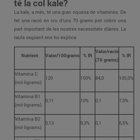
té la col kale?
La kale, a més, té una gran riquesa de vitamines. De
fet una ració en cru d’uns 70 grams pot cobrir una
part important de les nostres necessitats diàries. La
taula següent ens ho explica:
Valor/ració
Nutrient
Valor/100grams
% IR
% IR
(70 grams)
Vitamina C
120
150%
84,0
105,0%
(mil·ligrams)
Vitamina B1
0,11
10%
0,1
7,0%
(mil·ligrams)
Vitamina B2
0,13
9,3%
0,1
6,5%
(mil·ligrams)