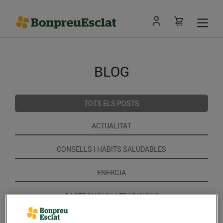
BLOG
TOTS ELS POSTS
ACTUALITAT
CONSELLS I HÀBITS SALUDABLES
ENERGIA
GASTRONOMIA I TRADICIONS
RECEPTES