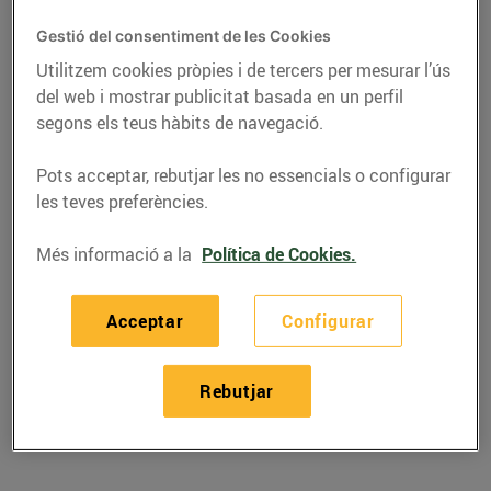
Gestió del consentiment de les Cookies
Utilitzem cookies pròpies i de tercers per mesurar l’ús
del web i mostrar publicitat basada en un perfil
segons els teus hàbits de navegació.
Pots acceptar, rebutjar les no essencials o configurar
les teves preferències.
Més informació a la
Política de Cookies.
RECEPTES
Acceptar
Configurar
Proposta
Rebutjar
d'hamburgueses
21/d’abril/2026