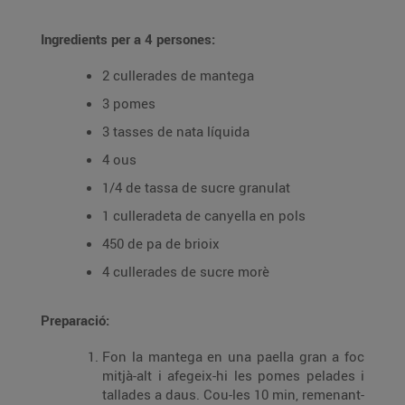
Ingredients per a 4 persones:
2 cullerades de mantega
3 pomes
3 tasses de nata líquida
4 ous
1/4 de tassa de sucre granulat
1 culleradeta de canyella en pols
450 de pa de brioix
4 cullerades de sucre morè
Preparació:
Fon la mantega en una paella gran a foc
mitjà-alt i afegeix-hi les pomes pelades i
tallades a daus. Cou-les 10 min, remenant-