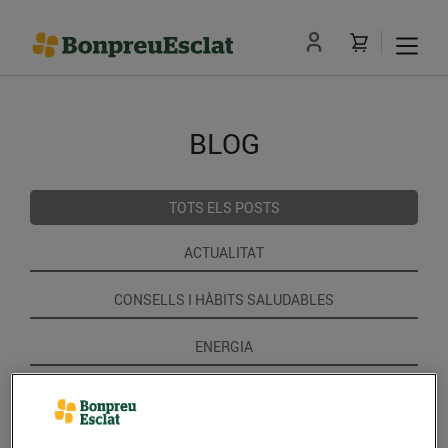
BLOG
TOTS ELS POSTS
ACTUALITAT
CONSELLS I HÀBITS SALUDABLES
ENERGIA
GASTRONOMIA I TRADICIONS
RECEPTES