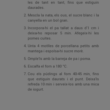
les de tant en tant, fins que estiguin
daurades.
Mescla la nata, els ous, el sucre blanc i la
canyella en un bol gran.
Incorpora-hi el pa tallat a daus d'1 cm i
deixa-ho reposar 5 min. Afegeix-hi les
pomes cuites.
Unta 4 motlles de porcellana petits amb
mantega i espolsa-hi sucre morè.
Omple'ls amb la barreja de pa i poma.
Escalfa el forn a 180 °C.
Cou els púdings al forn 40-45 min, fins
que estiguin daurats i el punt. Deixa'ls
refreda 10 min i serveix-los amb una mica
de iogurt.