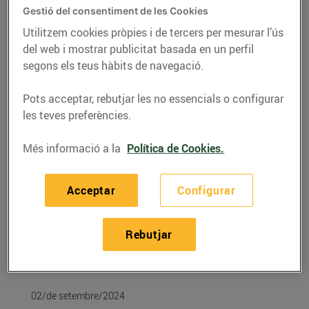
Gestió del consentiment de les Cookies
Utilitzem cookies pròpies i de tercers per mesurar l’ús
del web i mostrar publicitat basada en un perfil
segons els teus hàbits de navegació.
Pots acceptar, rebutjar les no essencials o configurar
les teves preferències.
Més informació a la
Política de Cookies.
Acceptar
Configurar
RECEPTES
Púding casolà de poma
Rebutjar
Per 3,21 € el pastís
02/de setembre/2024