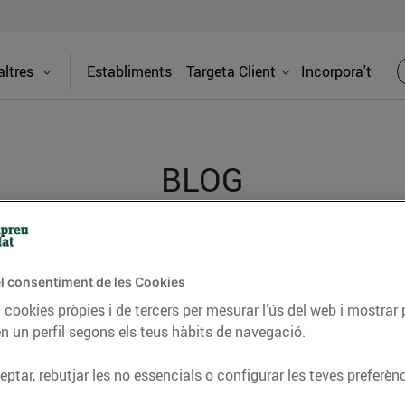
ltres
Establiments
Targeta Client
Incorpora't
BLOG
ceptes, consells nutricionals, informació d’actualitat
l consentiment de les Cookies
del nostre territori i molts altres temes.
 cookies pròpies i de tercers per mesurar l’ús del web i mostrar 
n un perfil segons els teus hàbits de navegació.
TAT
CONSELLS I HÀBITS SALUDABLES
ENERGIA
GASTRONOMIA
ptar, rebutjar les no essencials o configurar les teves preferènc