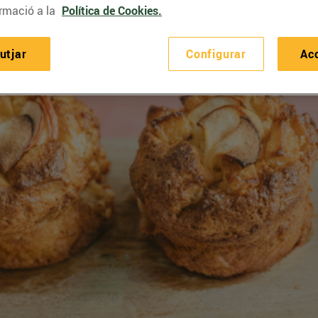
rmació a la
Política de Cookies.
utjar
Configurar
Ac