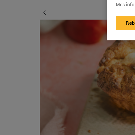
Més info
Reb