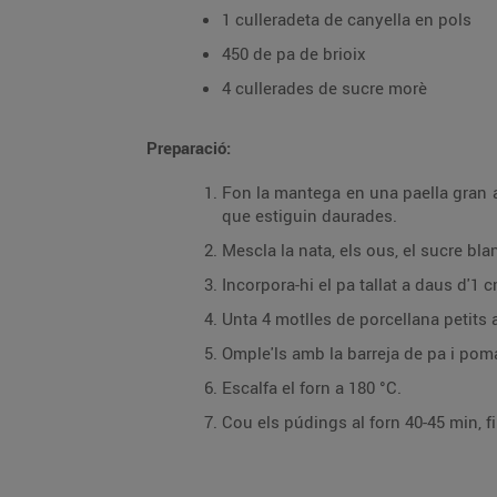
1 culleradeta de canyella en pols
450 de pa de brioix
4 cullerades de sucre morè
Preparació:
Fon la mantega en una paella gran a 
que estiguin daurades.
Mescla la nata, els ous, el sucre bla
Incorpora-hi el pa tallat a daus d'1 
Unta 4 motlles de porcellana petits
Omple'ls amb la barreja de pa i pom
Escalfa el forn a 180 °C.
Cou els púdings al forn 40-45 min, fi