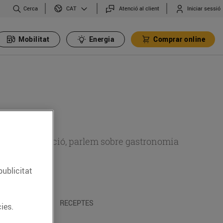
Cerca
Atenció al client
Iniciar sessió
CAT
Mobilitat
Energia
Comprar online
 sobre alimentació, parlem sobre gastronomia
publicitat
 I TRADICIONS
RECEPTES
ies.