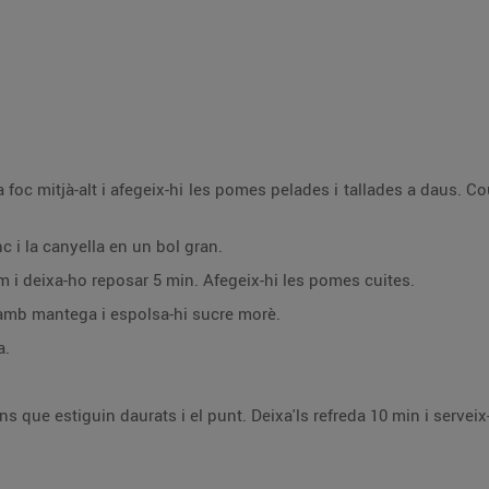
foc mitjà-alt i afegeix-hi les pomes pelades i tallades a daus. Cou
nc i la canyella en un bol gran.
cm i deixa-ho reposar 5 min. Afegeix-hi les pomes cuites.
 amb mantega i espolsa-hi sucre morè.
a.
ns que estiguin daurats i el punt. Deixa'ls refreda 10 min i servei