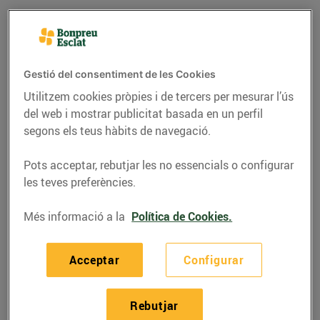
Gestió del consentiment de les Cookies
Utilitzem cookies pròpies i de tercers per mesurar l’ús
del web i mostrar publicitat basada en un perfil
segons els teus hàbits de navegació.
Pots acceptar, rebutjar les no essencials o configurar
les teves preferències.
RECEPTES
Més informació a la
Política de Cookies.
Pularda farcida
Acceptar
Configurar
20/de desembre/2016
Rebutjar
La
pularda
és la femella del pollastre de pagès;