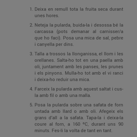
Deixa en remull tota la fruita seca durant
unes hores.
Neteja la pularda, buida-la i desossa bé la
carcassa (pots demanar al carnisser/a
que ho faci). Posa una mica de sal, pebre
i canyella per dins.
Talla a trossos la llonganissa, el llom i les
orellanes. Salta-ho tot en una paella amb
oli, juntament amb les panses, les prunes
i els pinyons. Mulla-ho tot amb el vi ranci
i deixa-ho reduir una mica.
Farceix la pularda amb aquest saltat i cus-
la amb fil o amb una malla.
Posa la pularda sobre una safata de forn
untada amb llard o amb oli. Afegeix els
grans d’all a la safata. Tapa-la i deixa-la
coure al forn, a 160 ºC, durant uns 90
minuts. Fes-li la volta de tant en tant.