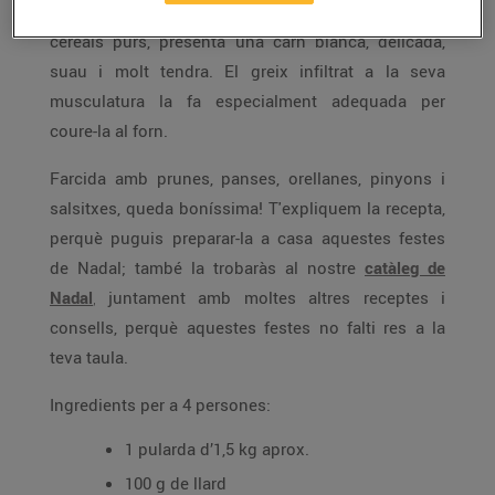
criada amb 14 setmanes i alimentada un 70% de
cereals purs, presenta una carn blanca, delicada,
suau i molt tendra. El greix infiltrat a la seva
musculatura la fa especialment adequada per
coure-la al forn.
Farcida amb prunes, panses, orellanes, pinyons i
salsitxes, queda boníssima! T'expliquem la recepta,
perquè puguis preparar-la a casa aquestes festes
de Nadal; també la trobaràs al nostre
catàleg de
Nadal
,
juntament amb moltes altres receptes i
consells, perquè aquestes festes no falti res a la
teva taula.
Ingredients per a 4 persones:
1 pularda d’1,5 kg aprox.
100 g de llard