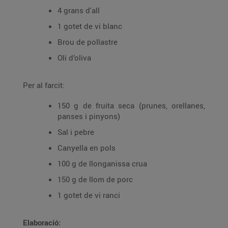
4 grans d'all
1 gotet de vi blanc
Brou de pollastre
Oli d’oliva
Per al farcit:
150 g de fruita seca (prunes, orellanes,
panses i pinyons)
Sal i pebre
Canyella en pols
100 g de llonganissa crua
150 g de llom de porc
1 gotet de vi ranci
Elaboració: