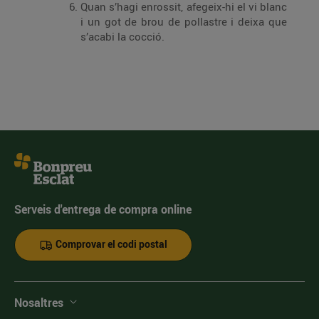
Quan s’hagi enrossit, afegeix-hi el vi blanc
i un got de brou de pollastre i deixa que
s’acabi la cocció.
Serveis d'entrega de compra online
Comprovar el codi postal
Nosaltres