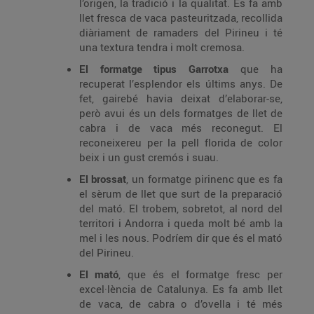
l’origen, la tradició i la qualitat. Es fa amb
llet fresca de vaca pasteuritzada, recollida
diàriament de ramaders del Pirineu i té
una textura tendra i molt cremosa.
El formatge tipus Garrotxa
que ha
recuperat l’esplendor els últims anys. De
fet, gairebé havia deixat d’elaborar-se,
però avui és un dels formatges de llet de
cabra i de vaca més reconegut. El
reconeixereu per la pell florida de color
beix i un gust cremós i suau.
El brossat
, un formatge pirinenc que es fa
el sèrum de llet que surt de la preparació
del mató. El trobem, sobretot, al nord del
territori i Andorra i queda molt bé amb la
mel i les nous. Podríem dir que és el mató
del Pirineu.
El mató
, que és el formatge fresc per
excel·lència de Catalunya. Es fa amb llet
de vaca, de cabra o d’ovella i té més