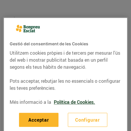
Gestió del consentiment de les Cookies
Utilitzem cookies pròpies i de tercers per mesurar l’ús
del web i mostrar publicitat basada en un perfil
segons els teus hàbits de navegació.
Pots acceptar, rebutjar les no essencials o configurar
CONSELLS I HÀBITS SALUDABLES
les teves preferències.
Quatre formatges
Més informació a la
Política de Cookies.
catalans que has de
conèixer
Acceptar
Configurar
13/de maig/2022