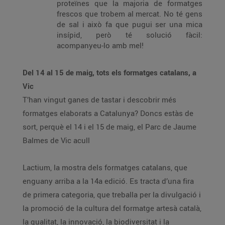
proteïnes que la majoria de formatges
frescos que trobem al mercat. No té gens
de sal i això fa que pugui ser una mica
insípid, però té solució fàcil:
acompanyeu-lo amb mel!
Del 14 al 15 de maig, tots els formatges catalans, a
Vic
T’han vingut ganes de tastar i descobrir més
formatges elaborats a Catalunya? Doncs estàs de
sort, perquè el 14 i el 15 de maig, el Parc de Jaume
Balmes de Vic acull
Lactium, la mostra dels formatges catalans, que
enguany arriba a la 14a edició. Es tracta d’una fira
de primera categoria, que treballa per la divulgació i
la promoció de la cultura del formatge artesà català,
la qualitat, la innovació, la biodiversitat i la