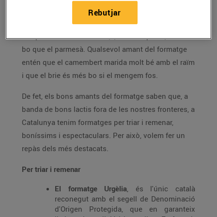
Rebutjar
Qualsevol amant del formatge sap que el millor per
a la pizza és la mozzarella, i, ratllat la pasta, res més
bo que el parmesà. Qualsevol amant del formatge
entén que el camembert marida molt bé amb el raïm
i que el brie és més bo si el mengem fos.
De fet, els bons amants del formatge saben que, a
banda de bons lactis fora de les nostres fronteres, a
Catalunya tenim formatges per triar i remenar,
boníssims i espectaculars. Per això, volem fer un
repàs dels més destacats.
Per triar i remenar
El formatge Urgèlia
, és l'únic català
reconegut amb el segell de Denominació
d'Origen Protegida, que en garanteix