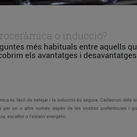
itroceràmica o inducció?
eguntes més habituals entre aquells qu
scobrim els avantatges i desavantatges 
àmica és fàcil de netejar i la inducció és segura. Cadascun dels 
vos per un o altre només depèn de les vostres preferències i g
ia, escalfor o l'estalvi energètic.