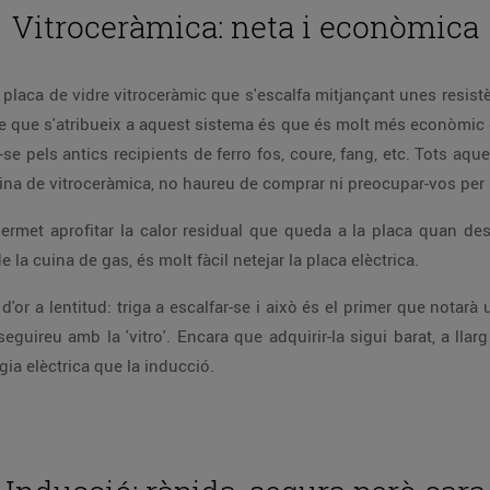
Vitroceràmica: neta i econòmica
a placa de vidre vitroceràmic que s'escalfa mitjançant unes resis
atge que s'atribueix a aquest sistema és que és molt més econòmic 
se pels antics recipients de ferro fos, coure, fang, etc. Tots aqu
ina de vitroceràmica, no haureu de comprar ni preocupar-vos per 
 permet aprofitar la calor residual que queda a la placa quan des
 la cuina de gas, és molt fàcil netejar la placa elèctrica.
 d'or a lentitud: triga a escalfar-se i això és el primer que nota
eguireu amb la 'vitro'. Encara que adquirir-la sigui barat, a lla
a elèctrica que la inducció.