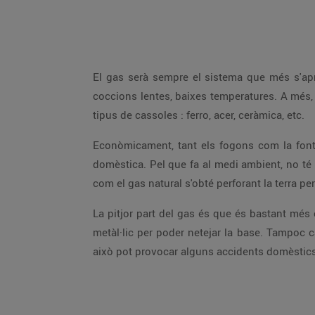
El gas serà sempre el sistema que més s'aprox
coccions lentes, baixes temperatures. A més, é
tipus de cassoles : ferro, acer, ceràmica, etc.
Econòmicament, tant els fogons com la font 
domèstica. Pel que fa al medi ambient, no té 
com el gas natural s'obté perforant la terra pe
La pitjor part del gas és que és bastant més 
metàl·lic per poder netejar la base. Tampoc c
això pot provocar alguns accidents domèstics