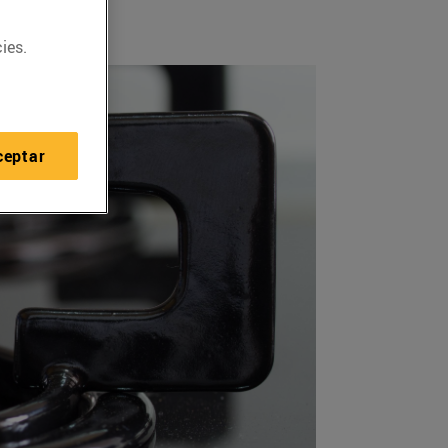
ies.
ceptar