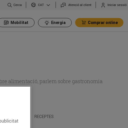
Cerca
Atenció al client
Iniciar sessió
CAT
Mobilitat
Energia
Comprar online
 sobre alimentació, parlem sobre gastronomia
 I TRADICIONS
RECEPTES
publicitat