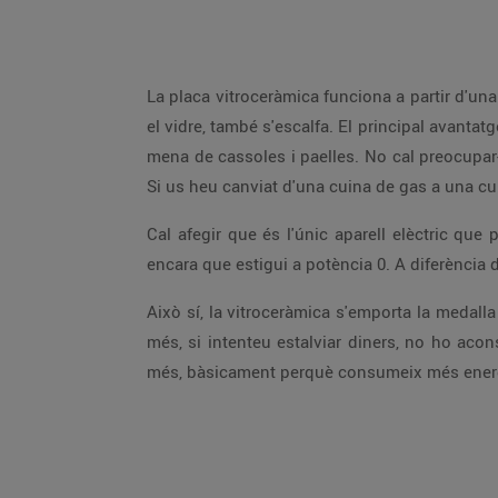
La placa vitroceràmica funciona a partir d'un
el vidre, també s'escalfa. El principal avant
mena de cassoles i paelles. No cal preocupar-
Si us heu canviat d'una cuina de gas a una cu
Cal afegir que és l'únic aparell elèctric que
encara que estigui a potència 0. A diferència de
Això sí, la vitroceràmica s'emporta la medalla
més, si intenteu estalviar diners, no ho acons
més, bàsicament perquè consumeix més energi