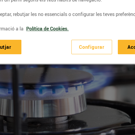
ptar, rebutjar les no essencials o configurar les teves preferènc
rmació a la
Política de Cookies.
utjar
Configurar
Ac