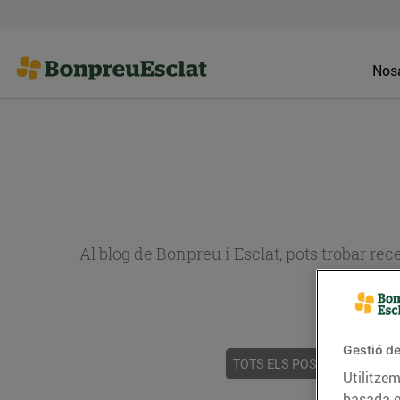
Nosa
Al blog de Bonpreu i Esclat, pots trobar re
Gestió de
TOTS ELS POSTS
ACTUALI
Utilitzem
basada e