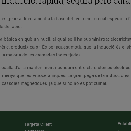
Inducció: ràpida, segura però cara
es genera directament a la base del recipient, no cal esperar la f
e de ràpid.
a bàsica en què un nucli, al qual se li ha subministrat electrici
ic, produeix calor. És per aquest motiu que la inducció és el s
 la majoria de les cremades indesitjades.
 medalla d'or a manteniment i consum entre els sistemes elèctrics
 menys que les vitroceràmiques. La gran pega de la inducció és el
 i cassoles magnètiques, ja que si no no es pot cuinar.
Establ
Targeta Client