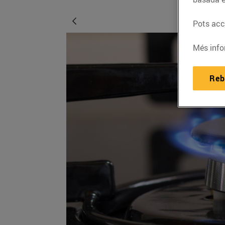
Pots acce
Més info
Reb