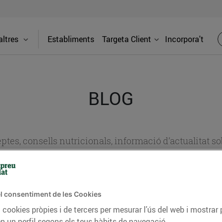
ltres
Establiments
Targeta Client
Incorpora't
BLOG
ceptes, consells nutricionals, informació d’actualitat
del nostre territori i molts altres temes.
l consentiment de les Cookies
TAT
CONSELLS I HÀBITS SALUDABLES
ENERGIA
GASTRONOMIA
 cookies pròpies i de tercers per mesurar l’ús del web i mostrar 
n un perfil segons els teus hàbits de navegació.