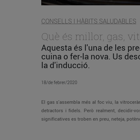
CONSELLS I HÀBITS SALUDABLES
Què és millor, gas, v
Aquesta és l'una de les pr
cuina o fer-la nova. Us de
la d'inducció.
18/de febrer/2020
El gas s'assembla més al foc viu, la vitrocer
detractors i fidels. Però realment, decidir-
significatives es troben en preu, neteja, potènc