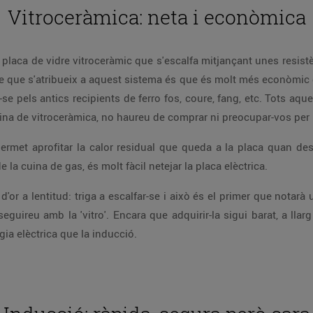
Vitroceràmica: neta i econòmica
a placa de vidre vitroceràmic que s'escalfa mitjançant unes resis
atge que s'atribueix a aquest sistema és que és molt més econòmic 
se pels antics recipients de ferro fos, coure, fang, etc. Tots aqu
ina de vitroceràmica, no haureu de comprar ni preocupar-vos per 
 permet aprofitar la calor residual que queda a la placa quan des
 la cuina de gas, és molt fàcil netejar la placa elèctrica.
 d'or a lentitud: triga a escalfar-se i això és el primer que nota
eguireu amb la 'vitro'. Encara que adquirir-la sigui barat, a lla
a elèctrica que la inducció.