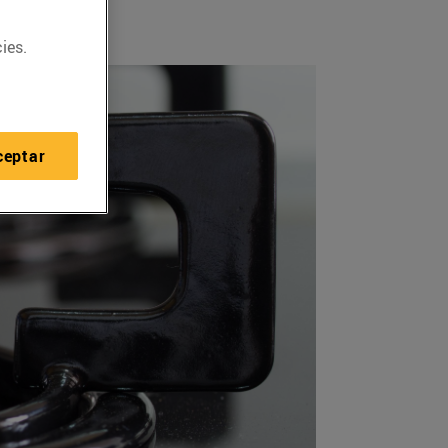
ies.
ceptar