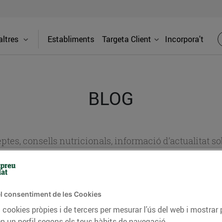
ltres
Establiments
Targeta Client
Incorpora't
BLOG
ceptes, consells nutricionals, informació d’actualitat
del nostre territori i molts altres temes.
l consentiment de les Cookies
TAT
CONSELLS I HÀBITS SALUDABLES
ENERGIA
GASTRONOMIA
 cookies pròpies i de tercers per mesurar l’ús del web i mostrar 
n un perfil segons els teus hàbits de navegació.