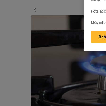
Pots acce
Més info
Reb