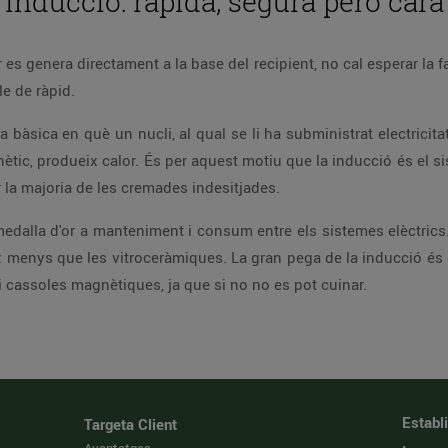
Inducció: ràpida, segura però cara
es genera directament a la base del recipient, no cal esperar la f
e de ràpid.
a bàsica en què un nucli, al qual se li ha subministrat electrici
ic, produeix calor. És per aquest motiu que la inducció és el s
 la majoria de les cremades indesitjades.
 medalla d'or a manteniment i consum entre els sistemes elèctrics
 menys que les vitroceràmiques. La gran pega de la inducció és el
 i cassoles magnètiques, ja que si no no es pot cuinar.
Establ
Targeta Client