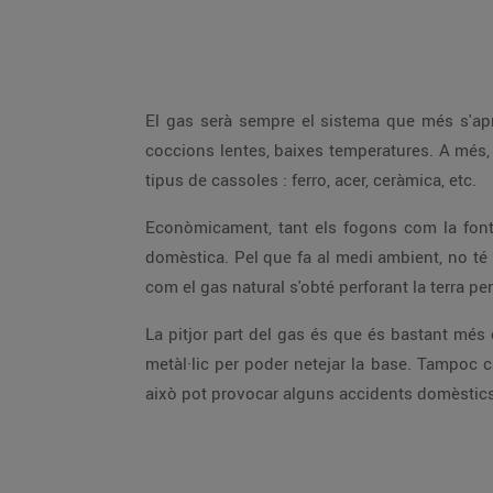
El gas serà sempre el sistema que més s'aprox
coccions lentes, baixes temperatures. A més, é
tipus de cassoles : ferro, acer, ceràmica, etc.
Econòmicament, tant els fogons com la font 
domèstica. Pel que fa al medi ambient, no té 
com el gas natural s'obté perforant la terra pe
La pitjor part del gas és que és bastant més 
metàl·lic per poder netejar la base. Tampoc c
això pot provocar alguns accidents domèstics