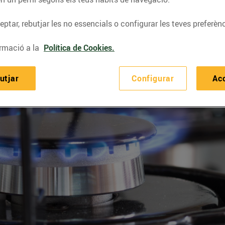
ptar, rebutjar les no essencials o configurar les teves preferènc
rmació a la
Política de Cookies.
utjar
Configurar
Ac