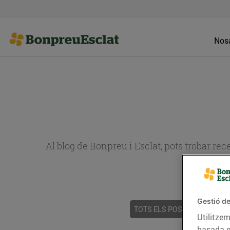
Nosa
Al blog de Bonpreu i Esclat, pots trobar re
Gestió de
TOTS ELS POSTS
ACTUALI
Utilitzem
basada e