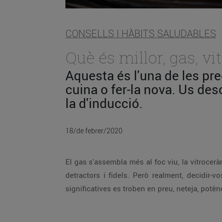
CONSELLS I HÀBITS SALUDABLES
Què és millor, gas, v
Aquesta és l'una de les pr
cuina o fer-la nova. Us de
la d'inducció.
18/de febrer/2020
El gas s'assembla més al foc viu, la vitrocer
detractors i fidels. Però realment, decidir-
significatives es troben en preu, neteja, potènc