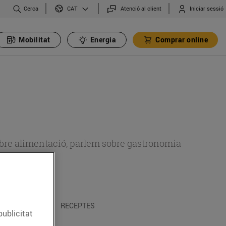
Cerca
Atenció al client
Iniciar sessió
CAT
Mobilitat
Energia
Comprar online
 sobre alimentació, parlem sobre gastronomia
 I TRADICIONS
RECEPTES
publicitat