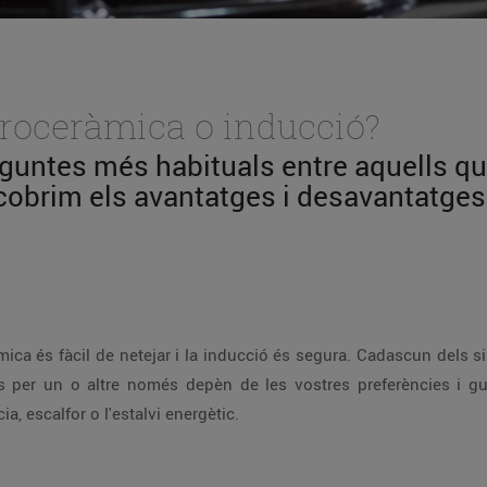
itroceràmica o inducció?
eguntes més habituals entre aquells qu
scobrim els avantatges i desavantatges 
àmica és fàcil de netejar i la inducció és segura. Cadascun dels 
vos per un o altre només depèn de les vostres preferències i g
ia, escalfor o l'estalvi energètic.