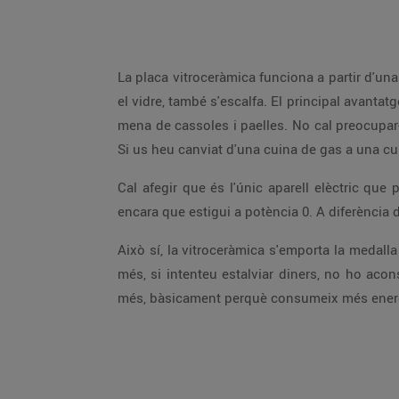
La placa vitroceràmica funciona a partir d'un
el vidre, també s'escalfa. El principal avant
mena de cassoles i paelles. No cal preocupar-
Si us heu canviat d'una cuina de gas a una cu
Cal afegir que és l'únic aparell elèctric que
encara que estigui a potència 0. A diferència de
Això sí, la vitroceràmica s'emporta la medalla
més, si intenteu estalviar diners, no ho acons
més, bàsicament perquè consumeix més energi