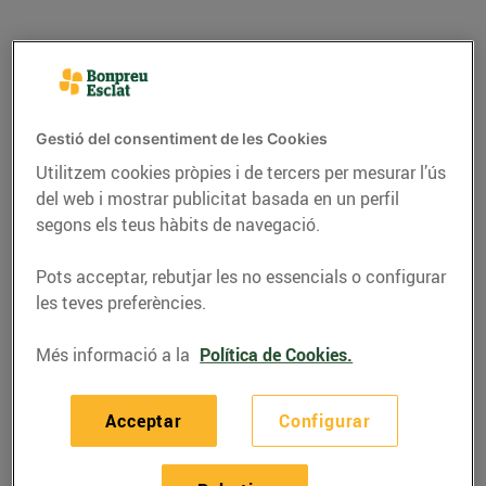
Gestió del consentiment de les Cookies
Utilitzem cookies pròpies i de tercers per mesurar l’ús
del web i mostrar publicitat basada en un perfil
segons els teus hàbits de navegació.
Pots acceptar, rebutjar les no essencials o configurar
les teves preferències.
CONSELLS I HÀBITS SALUDABLES
Què indica el codi
Més informació a la
Política de Cookies.
imprès a la closca dels
Acceptar
Configurar
ous?
13/de juny/2016