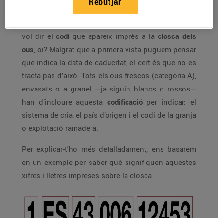
Rebutjar
Segur que més d'una vegada t'has preguntat què
vol dir el
codi
que apareix imprès a la
closca dels
ous
, oi? Malgrat que a primera vista puguem pensar
que indica la data de caducitat, el cert és que no es
tracta pas d’això. Tots els ous frescos (categoria A),
envasats o a granel —ja siguin blancs o rossos—
han d’incloure aquesta
codificació
per indicar: el
sistema de cria, el país d’origen i el codi de la granja
o explotació ramadera.
Per explicar-t'ho més detalladament, ens basarem
en un exemple per saber què signifiquen aquestes
xifres i lletres impreses sobre la closca: