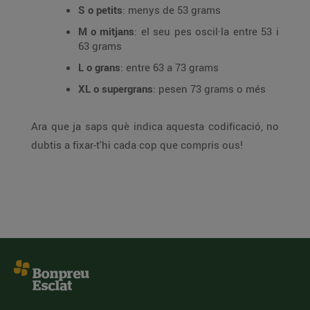
S o petits
: menys de 53 grams
M o mitjans
: el seu pes oscil·la entre 53 i
63 grams
L o grans
: entre 63 a 73 grams
XL o supergrans
: pesen 73 grams o més
Ara que ja saps què indica aquesta codificació, no
dubtis a fixar-t'hi cada cop que compris ous!