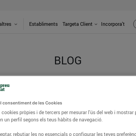
ltres
Establiments
Targeta Client
Incorpora't
BLOG
ceptes, consells nutricionals, informació d’actualitat
del nostre territori i molts altres temes.
l consentiment de les Cookies
 cookies pròpies i de tercers per mesurar l’ús del web i mostrar 
n un perfil segons els teus hàbits de navegació.
TAT
CONSELLS I HÀBITS SALUDABLES
ENERGIA
GASTRONOMIA
ptar, rebutjar les no essencials o configurar les teves preferènc