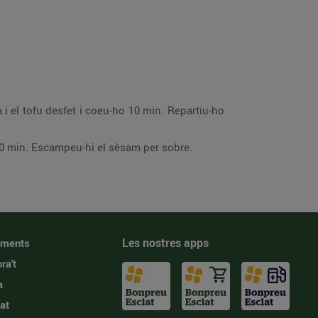
e el farciment i enforneu la quiche 30 min. Escampeu-hi el sèsam per sobre.
Les nostres apps
iments
ra't
a
at