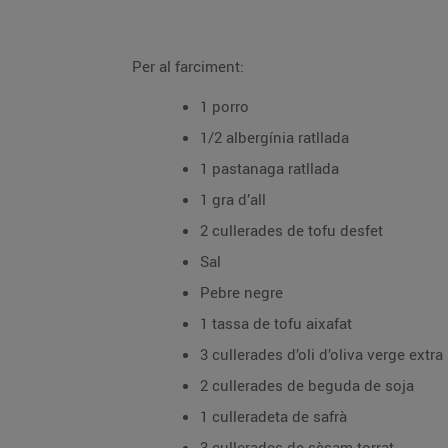
Per al farciment:
1 porro
1/2 albergínia ratllada
1 pastanaga ratllada
1 gra d’all
2 cullerades de tofu desfet
Sal
Pebre negre
1 tassa de tofu aixafat
3 cullerades d’oli d’oliva verge extra
2 cullerades de beguda de soja
1 culleradeta de safrà
3 cullerades de sèsam torrat