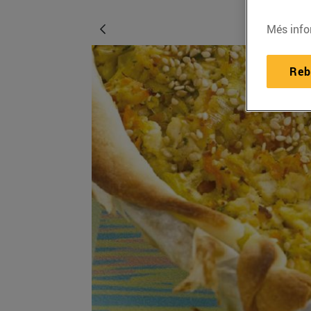
Més info
Reb