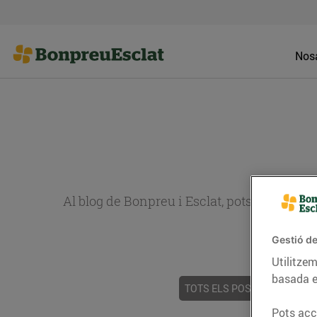
Nosa
Al blog de Bonpreu i Esclat, pots trobar re
Gestió de
Utilitzem
basada e
TOTS ELS POSTS
ACTUALI
Pots acce