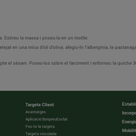
Barregeu els ingredients de la massa. Estireu la massa i poseu-la en un motlle.
ia, la pastanaga i el tofu desfet i coeu-ho 10 min. Repartiu-ho
Barregeu la resta d’ingredients, excepte el sèsam. Poseu-los sobr
Establ
Targeta Client
Avantatges
Incorpo
Aplicació BonpreuEsclat
Energi
Fes-te la targeta
Mobilit
Targeta vinculada