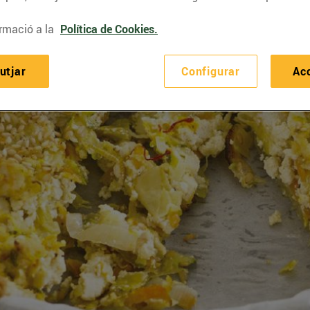
rmació a la
Política de Cookies.
utjar
Configurar
Ac