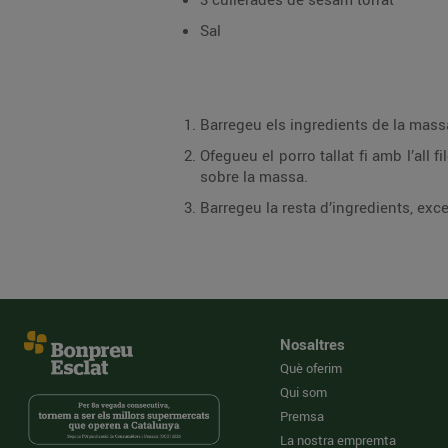
Sal
Ofegueu el porro tallat fi amb l’all filetejat en una mica d’oli d’oliva; afegiu-hi l’albergín
sobre la massa.
Nosaltres
Què oferim
Qui som
Premsa
La nostra empremta