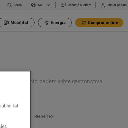
Cerca
Atenció al client
Iniciar sessió
CAT
Mobilitat
Energia
Comprar online
 sobre alimentació, parlem sobre gastronomia
publicitat
 I TRADICIONS
RECEPTES
ies.