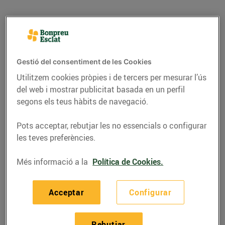
Gestió del consentiment de les Cookies
Utilitzem cookies pròpies i de tercers per mesurar l’ús
del web i mostrar publicitat basada en un perfil
segons els teus hàbits de navegació.
Pots acceptar, rebutjar les no essencials o configurar
les teves preferències.
RECEPTES
Més informació a la
Política de Cookies.
Rap a l'all cremat
13/de febrer/2023
Acceptar
Configurar
Ingredients per a 4 persones:
Rebutjar