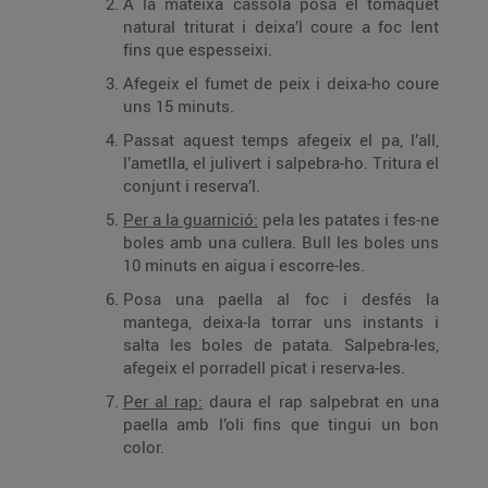
A la mateixa cassola posa el tomàquet
natural triturat i deixa’l coure a foc lent
fins que espesseixi.
Afegeix el fumet de peix i deixa-ho coure
uns 15 minuts.
Passat aquest temps afegeix el pa, l’all,
l’ametlla, el julivert i salpebra-ho. Tritura el
conjunt i reserva’l.
Per a la guarnició:
pela les patates i fes-ne
boles amb una cullera. Bull les boles uns
10 minuts en aigua i escorre-les.
Posa una paella al foc i desfés la
mantega, deixa-la torrar uns instants i
salta les boles de patata. Salpebra-les,
afegeix el porradell picat i reserva-les.
Per al rap:
daura el rap salpebrat en una
paella amb l’oli fins que tingui un bon
color.