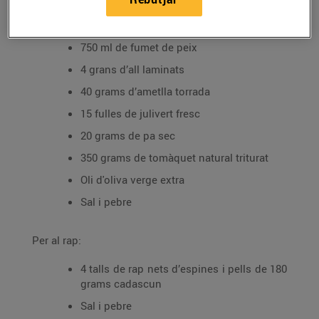
Per a la salsa:
750 ml de fumet de peix
4 grans d’all laminats
40 grams d’ametlla torrada
15 fulles de julivert fresc
20 grams de pa sec
350 grams de tomàquet natural triturat
Oli d'oliva verge extra
Sal i pebre
Per al rap:
4 talls de rap nets d’espines i pells de 180
grams cadascun
Sal i pebre