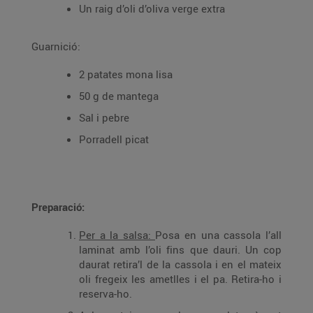
Un raig d’oli d’oliva verge extra
Guarnició:
2 patates mona lisa
50 g de mantega
Sal i pebre
Porradell picat
Preparació:
Per a la salsa:
Posa en una cassola l’all
laminat amb l’oli fins que dauri. Un cop
daurat retira’l de la cassola i en el mateix
oli fregeix les ametlles i el pa. Retira-ho i
reserva-ho.